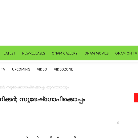
LATEST
NEWRELEASES
ONAM GALLERY
ONAM MOVIES
ONAM ON TV
TV
UPCOMING
VIDEO
VIDEOZONE
ിക്കര്‍; സുരേഷ്‌ഗോപിക്കൊപ്പം യുവതാരവും
പണിക്കര്‍; സുരേഷ്‌ഗോപിക്കൊപ്പം
0