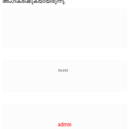
അംഗീകരിക്കുകയായിരുന്നു.
ONAM MOVIES
ONAM ON TV
OTHER LANGUAGE
PICTUREZONE
STARBYTES
tweet
TV
UPCOMING
VIDEO
admin
STRAR VIDEOS