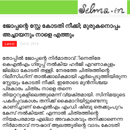
CLOSE
Categories
ജോപ്പന്റെ സ്റ്റേ കോടതി നീക്കി; മുരുകനൊപ്പം
FEATURED
അച്ചായനും നാളെ എത്തും
FILM SCAN
Latest
Oct 6, 2016
തോപ്പില്‍ ജോപ്പന്റെ നിര്‍മാതാവ്ിനെതിരേ
REVIEW
കെഎല്‍എം ഗ്രൂപ്പ് നല്‍കിയ ഹര്‍ജി എറണാകുളം
ജില്ലാ കോടതി തള്ളി. നേരത്തേ ചിത്രത്തിന്റെ
GALLERY
റിലീസിംഗിന് താല്‍ക്കാലികമായി ഏര്‍പ്പെടുത്തിയിരുന്ന
സ്റ്റേയും കോടതി നീക്കി. ഇതോടെ മുന്‍നിശ്ചയ
GOSSIPS
പ്രകാരം ചിത്രം നാളെ തന്നെ
തിയറ്ററുകളിലെത്തുമെന്ന് വ്യക്തമായി. സിനിമയുടെ
പകര്‍പ്പവകാശം തനിക്ക് കൈമാറിയിട്ടുണ്ടെന്നു
LATEST
കാണിച്ചാണ് കെഎല്‍എം എംഡി ഷിബു തെക്കുംപുറം
കേസ് നല്‍കിയത്. എന്നാല്‍ ചിത്രത്തിന്റെ
NEWRELEASES
നിയമപരമായ എല്ലാ അവകാശവും തനിക്കാണെന്ന
നിര്‍മാതാവ് നൗഷാദ് ആലത്തൂരിന്റെ വാദം കോടതി
ONAM GALLERY