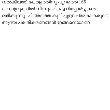
നല്‍കിയത്. കേരളത്തിനു പുറത്തെ 165
സെന്ററുകളില്‍ നിന്നും മികച്ച റിപ്പോര്‍ട്ടുകള്‍
ONAM MOVIES
ലഭിക്കുന്നു. ചിത്രത്തെ കുറിച്ചുള്ള പ്രേക്ഷകരുടെ
ആദ്യ പ്രതികരണങ്ങള്‍ ഇങ്ങനെയാണ്.
ONAM ON TV
OTHER LANGUAGE
PICTUREZONE
STARBYTES
TV
UPCOMING
VIDEO
STRAR VIDEOS