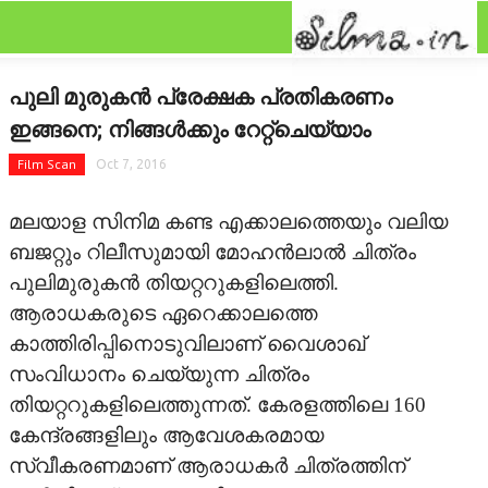
CLOSE
Categories
പുലി മുരുകന്‍ പ്രേക്ഷക പ്രതികരണം
FEATURED
ഇങ്ങനെ; നിങ്ങള്‍ക്കും റേറ്റ്‌ചെയ്യാം
FILM SCAN
Film Scan
Oct 7, 2016
REVIEW
മലയാള സിനിമ കണ്ട എക്കാലത്തെയും വലിയ
ബജറ്റും റിലീസുമായി മോഹന്‍ലാല്‍ ചിത്രം
GALLERY
പുലിമുരുകന്‍ തിയറ്ററുകളിലെത്തി.
ആരാധകരുടെ ഏറെക്കാലത്തെ
GOSSIPS
കാത്തിരിപ്പിനൊടുവിലാണ് വൈശാഖ്
സംവിധാനം ചെയ്യുന്ന ചിത്രം
LATEST
തിയറ്ററുകളിലെത്തുന്നത്. കേരളത്തിലെ 160
NEWRELEASES
കേന്ദ്രങ്ങളിലും ആവേശകരമായ
സ്വീകരണമാണ് ആരാധകര്‍ ചിത്രത്തിന്
ONAM GALLERY