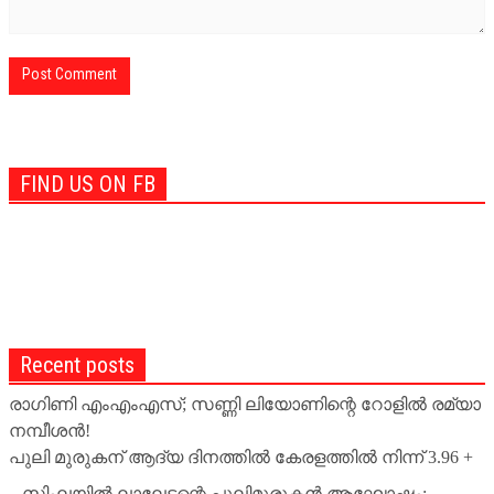
FIND US ON FB
Recent posts
രാഗിണി എംഎംഎസ്; സണ്ണി ലിയോണിന്റെ റോളില്‍ രമ്യാ
നമ്പീശന്‍!
പുലി മുരുകന് ആദ്യ ദിനത്തില്‍ കേരളത്തില്‍ നിന്ന് 3.96 +
സിംലയില്‍ ലാലേട്ടന്റെ പുലിമുരുകന്‍ ആഘോഷം;