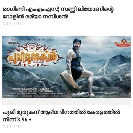
രാഗിണി എംഎംഎസ്; സണ്ണി ലിയോണിന്റെ
TRAILER
റോളില്‍ രമ്യാ നമ്പീശന്‍!
0
Oct 9, 2016
VIDEOZONE
പുലി മുരുകന് ആദ്യ ദിനത്തില്‍ കേരളത്തില്‍
നിന്ന് 3.96 +
0
Oct 9, 2016