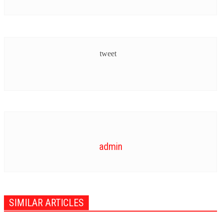
ONAM MOVIES
ONAM ON TV
tweet
OTHER LANGUAGE
PICTUREZONE
STARBYTES
TV
admin
UPCOMING
VIDEO
SIMILAR ARTICLES
STRAR VIDEOS