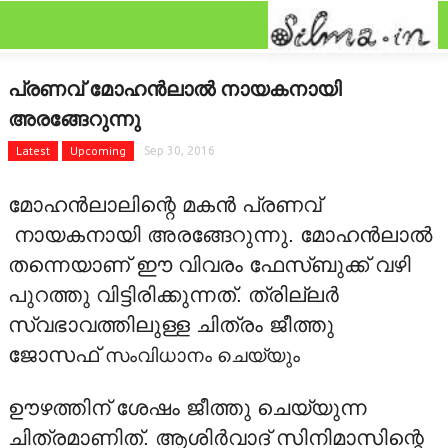
CLOSE
Categories
പ്രണവ് മോഹൻലാൽ നായകനായി
FEATURED
അരങ്ങേറുന്നു
FILM SCAN
Latest
Upcoming
Sep 30, 2016
REVIEW
മോഹന്‍ലാലിന്റെ മകന്‍ പ്രണവ്
നായകനായി അരങ്ങേറുന്നു. മോഹൻലാൽ
GALLERY
തന്നെയാണ് ഈ വിവരം ഫേസ്ബുക്ക് വഴി
പുറത്തു വിട്ടിരിക്കുന്നത്. ത്രില്ലര്‍
GOSSIPS
സ്വഭാവത്തിലുള്ള ചിത്രം ജീത്തു
LATEST
ജോസഫ്
സംവിധാനം ചെയ്യും
NEWRELEASES
ഊഴത്തിന് ശേഷം ജീത്തു ചെയ്യുന്ന
ചിത്രമാണിത്. ആശിര്‍വാദ് സിനിമാസിന്റെ
ONAM GALLERY