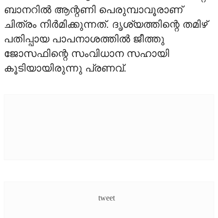
ബാനറില്‍ ആന്റണി പെരുമ്പാവൂരാണ്
ONAM MOVIES
ചിത്രം നിര്‍മിക്കുന്നത്. ദൃശ്യത്തിന്റെ തമിഴ്
പതിപ്പായ പാപനാശത്തില്‍ ജീത്തു
ONAM ON TV
ജോസഫിന്റെ സംവിധാന സഹായി
കൂടിയായിരുന്നു പ്രണവ്.
OTHER LANGUAGE
PICTUREZONE
STARBYTES
TV
UPCOMING
VIDEO
tweet
STRAR VIDEOS