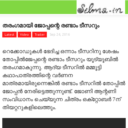
CLOSE
Categories
തരംഗമായി ജോപ്പന്റെ രണ്ടാം ടീസറും
FEATURED
Latest
Video
Trailer
Sep 24, 2016
FILM SCAN
റെക്കോഡുകള്‍ ഭേദിച്ച ഒന്നാം ടീസറിനു ശേഷം
REVIEW
തോപ്പില്‍ജേപ്പന്റെ രണ്ടാം ടീസറും യൂട്യൂബില്‍
തരംഗമാകുന്നു. ആദ്യ ടീസറില്‍ മമ്മൂട്ടി
GALLERY
കഥാപാത്രത്തിന്റെ വര്‍ണന
മാത്രമായിരുന്നെങ്കില്‍ രണ്ടാം ടീസറില്‍ തോപ്പില്‍
GOSSIPS
ജോപ്പന്‍ നേരിട്ടെത്തുന്നുണ്ട്. ജോണി ആന്റണി
സംവിധാനം ചെയ്യുന്ന ചിത്രം ഒക്‌റ്റോബര്‍ 7ന്
LATEST
തിയറ്ററുകളിലെത്തും.
ONAM GALLERY
ONAM MOVIES