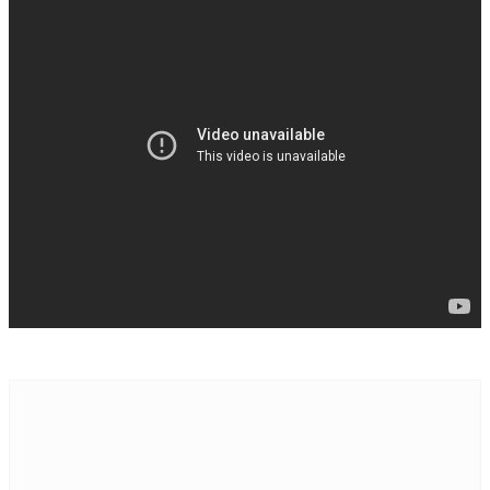
ONAM ON TV
OTHER LANGUAGE
PICTUREZONE
STARBYTES
TV
UPCOMING
VIDEO
STRAR VIDEOS
TRAILER