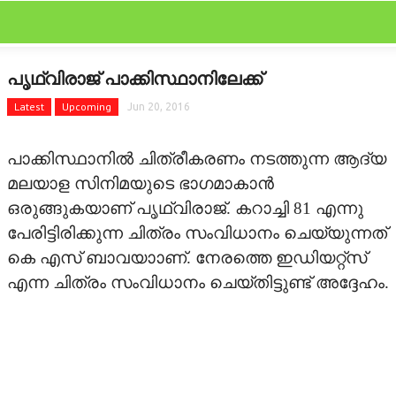
CLOSE
Categories
പൃഥ്വിരാജ് പാക്കിസ്ഥാനിലേക്ക്
FEATURED
Latest
Upcoming
Jun 20, 2016
FILM SCAN
പാക്കിസ്ഥാനില്‍ ചിത്രീകരണം നടത്തുന്ന ആദ്യ
REVIEW
മലയാള സിനിമയുടെ ഭാഗമാകാന്‍
ഒരുങ്ങുകയാണ് പൃഥ്വിരാജ്. കറാച്ചി 81 എന്നു
GALLERY
പേരിട്ടിരിക്കുന്ന ചിത്രം സംവിധാനം ചെയ്യുന്നത്
കെ എസ് ബാവയാാണ്. നേരത്തെ ഇഡിയറ്റ്‌സ്
GOSSIPS
എന്ന ചിത്രം സംവിധാനം ചെയ്തിട്ടുണ്ട് അദ്ദേഹം.
LATEST
OTHER LANGUAGE
STARBYTES