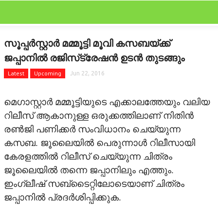
CLOSE
Categories
സൂപ്പര്‍സ്റ്റാര്‍ മമ്മൂട്ടി മൂവി കസബയ്ക്ക്
FEATURED
ജപ്പാനില്‍ രജിസ്‌ട്രേഷന്‍ ഉടന്‍ തുടങ്ങും
FILM SCAN
Latest
Upcoming
Jun 22, 2016
REVIEW
മെഗാസ്റ്റാര്‍ മമ്മൂട്ടിയുടെ എക്കാലത്തേയും വലിയ
റിലീസ് ആകാനുള്ള ഒരുക്കത്തിലാണ് നിതിന്‍
GALLERY
രണ്‍ജി പണിക്കര്‍ സംവിധാനം ചെയ്യുന്ന
കസബ. ജൂലൈയില്‍ പെരുന്നാള്‍ റിലീസായി
GOSSIPS
കേരളത്തില്‍ റിലീസ് ചെയ്യുന്ന ചിത്രം
LATEST
ജൂലൈയില്‍ തന്നെ ജപ്പാനിലും എത്തും.
ഇംഗ്ലീഷ് സബ്‌ടൈറ്റിലോടെയാണ് ചിത്രം
OTHER LANGUAGE
ജപ്പാനില്‍ പ്രദര്‍ശിപ്പിക്കുക.
STARBYTES