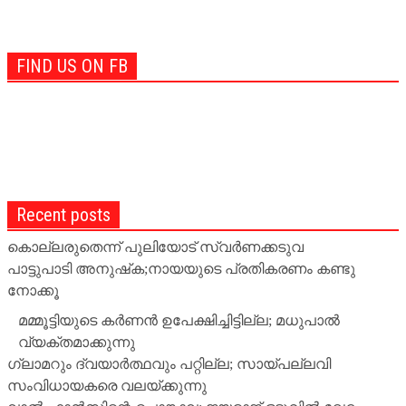
FIND US ON FB
Recent posts
കൊല്ലരുതെന്ന് പുലിയോട് സ്വര്‍ണക്കടുവ
പാട്ടുപാടി അനുഷ്‌ക;നായയുടെ പ്രതികരണം കണ്ടു
നോക്കൂ
മമ്മൂട്ടിയുടെ കര്‍ണന്‍ ഉപേക്ഷിച്ചിട്ടില്ല; മധുപാല്‍
വ്യക്തമാക്കുന്നു
ഗ്ലാമറും ദ്വയാര്‍ത്ഥവും പറ്റില്ല; സായ്പല്ലവി
സംവിധായകരെ വലയ്ക്കുന്നു