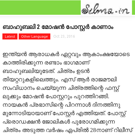
CLOSE
Categories
ബാഹുബലി 2 മോഷന്‍ പോസ്റ്റര്‍ കാണാം
FEATURED
Latest
Other Language
Oct 23, 2016
FILM SCAN
ഇന്ത്യന്‍ ആരാധകര്‍ ഏറ്റവും ആകാംക്ഷയോടെ
REVIEW
കാത്തിരിക്കുന്ന രണ്ടാം ഭാഗമാണ്
ബാഹുബലിയുടേത്. ചിത്രം ഉടന്‍
GALLERY
തിയറ്ററുകളിലെത്തും. എസ് ആര്‍ രാജമൗലി
സംവിധാനം ചെയ്യുന്ന ചിത്രത്തിന്റെ ഫസ്റ്റ്
GOSSIPS
ലുക്കും മോഷന്‍ പോസ്റ്ററും പുറത്തിറങ്ങി.
നായകന്‍ പ്രഭാസിന്റെ പിറന്നാള്‍ ദിനത്തിനു
LATEST
മുന്നോടിയായാണ് പോസ്റ്റര്‍ എത്തിയത്. പോസ്റ്റ്
NEWRELEASES
പ്രൊഡക്ഷന്‍ ജോലികള്‍ പുരോഗമിക്കുന്ന
ചിത്രം അടുത്ത വര്‍ഷം ഏപ്രില്‍ 28നാണ് റിലീസ്
ONAM GALLERY