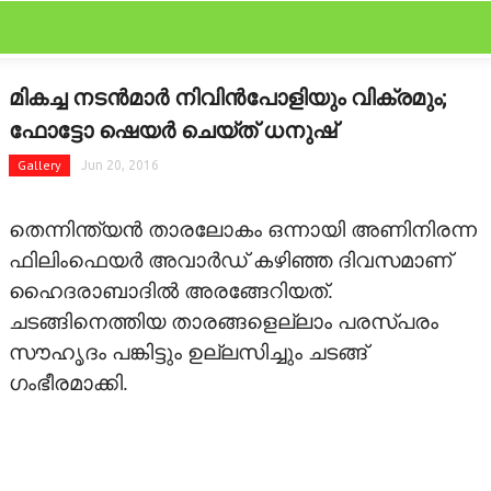
CLOSE
Categories
മികച്ച നടന്‍മാര്‍ നിവിന്‍പോളിയും വിക്രമും;
FEATURED
ഫോട്ടോ ഷെയര്‍ ചെയ്ത് ധനുഷ്
FILM SCAN
Gallery
Jun 20, 2016
REVIEW
തെന്നിന്ത്യന്‍ താരലോകം ഒന്നായി അണിനിരന്ന
ഫിലിംഫെയര്‍ അവാര്‍ഡ് കഴിഞ്ഞ ദിവസമാണ്
GALLERY
ഹൈദരാബാദില്‍ അരങ്ങേറിയത്.
ചടങ്ങിനെത്തിയ താരങ്ങളെല്ലാം പരസ്പരം
GOSSIPS
സൗഹൃദം പങ്കിട്ടും ഉല്ലസിച്ചും ചടങ്ങ്
LATEST
ഗംഭീരമാക്കി.
OTHER LANGUAGE
STARBYTES