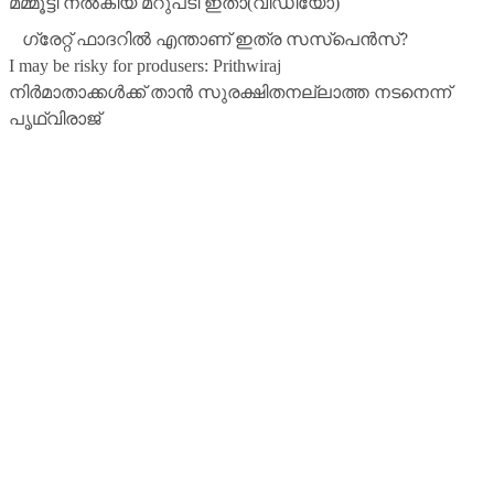
മമ്മൂട്ടി നല്‍കിയ മറുപടി ഇതാ(വിഡിയോ)
ഗ്രേറ്റ് ഫാദറില്‍ എന്താണ് ഇത്ര സസ്‌പെന്‍സ്?
I may be risky for produsers: Prithwiraj
നിര്‍മാതാക്കള്‍ക്ക് താന്‍ സുരക്ഷിതനല്ലാത്ത നടനെന്ന്
പൃഥ്വിരാജ്