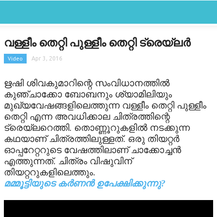
CLOSE
Categories
വള്ളീം തെറ്റി പുള്ളീം തെറ്റി ട്രെയ്‌ലര്‍
FEATURED
Video
Apr 3, 2016
FILM SCAN
ഋഷി ശിവകുമാറിന്റെ സംവിധാനത്തില്‍
കുഞ്ചാക്കോ ബോബനും ശ്യാമിലിയും
REVIEW
മുഖ്യവേഷങ്ങളിലെത്തുന്ന വള്ളീം തെറ്റി പുള്ളീം
തെറ്റി എന്ന അവധിക്കാല ചിത്രത്തിന്റെ
GALLERY
ട്രെയ്‌ലറെത്തി. തൊണ്ണൂറുകളില്‍ നടക്കുന്ന
കഥയാണ് ചിത്രത്തിലുള്ളത്. ഒരു തിയറ്റര്‍
LATEST
ഓപ്പറേറ്ററുടെ വേഷത്തിലാണ് ചാക്കോച്ചന്‍
എത്തുന്നത്. ചിത്രം വിഷുവിന്
OTHER LANGUAGE
തിയറ്ററുകളിലെത്തും.
മമ്മൂട്ടിയുടെ കര്‍ണന്‍ ഉപേക്ഷിക്കുന്നു?
STARBYTE
STARBYTES