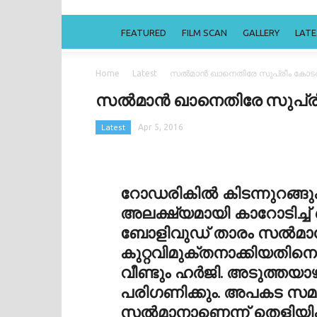
FEATURED
FILM SCAN
GALLERY
LAT
Home
Latest
സല്‍മാന്‍ ഖാനെതിരേ സുപ്രീം കോടതി
സല്‍മാന്‍ ഖാനെതിരേ സുപ്രീ
Latest
Apr 5, 2016
റോഡരികില്‍ കിടന്നുറങ്
അലക്ഷ്യമായി കാറോടിച്ച്
ബോളിവുഡ് താരം സല്‍മാന
കുറ്റവിമുക്തനാക്കിയതിന
വീണ്ടും ഹര്‍ജി. അടുത്തയാഴ
പരിഗണിക്കും. അപകട സമയത
സല്‍മാനാണെന്ന് തെളിയിക