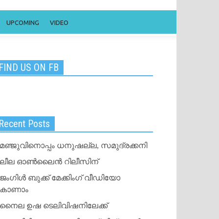
UPCOMING
VIDEO
FIND US ON FB
Recent Posts
മഞ്ജുവിനൊപ്പം ധനുഷല്ല, സമുദ്രക്കനി
ലീല ഓണ്‍ലൈന്‍ റിലീസിന്
ജംഗിള്‍ ബുക്ക് മേക്കിംഗ് വീഡിയോ
കാണാം
നൈല ഉഷ ടെലിവിഷനിലേക്ക്