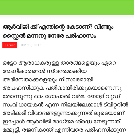
CLOSE
Categories
ആര്‍വിജി ക്ക് എന്തിന്റെ കേടാണ്? വീണ്ടും
FEATURED
സ്റ്റൈല്‍ മന്നനു നേരേ പരിഹാസം
FILM SCAN
Latest
Jun 15, 2016
REVIEW
ഒട്ടേറ ആരാധകരുള്ള താരങ്ങളെയും ഏറെ
അംഗീകാരങ്ങള്‍ സ്വന്തമാക്കിയ
GALLERY
അഭിനേതാക്കളെയും നിസാരമായി
അപഹസിക്കുക പതിവായിരിക്കുകയാണെന്നു
GOSSIPS
തോന്നുന്നു രാം ഗോപാല്‍ വര്‍മ. ബോളിവുഡ്
LATEST
സംവിധായകന്‍ എന്ന നിലയിലേക്കാള്‍ ട്വിറ്ററില്‍
അടിക്കടി വിവാദങ്ങളുണ്ടാക്കുന്നതിലൂടെയാണ്
OTHER LANGUAGE
ഇപ്പോള്‍ ആര്‍വിജി മാധ്യമ ശ്രദ്ധ നേടുന്നത്.
മമ്മൂട്ടി, രജനീകാന്ത് എന്നിവരെ പരിഹസിക്കുന്ന
STARBYTES