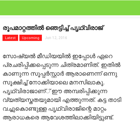
CLOSE
Categories
രൂപമാറ്റത്തില്‍ ഞെട്ടിച്ച് പൃഥ്വിരാജ്
FEATURED
Latest
Upcoming
Jun 12, 2016
FILM SCAN
സോഷ്യല്‍ മീഡിയയില്‍ ഇപ്പോള്‍ ഏറെ
REVIEW
പ്രചരിപ്പിക്കപ്പെടുന്ന ചിത്രമാണിത്. ഇതില്‍
കാണുന്ന സൂപ്പര്‍സ്റ്റാര്‍ ആരാണെന്ന് ഒന്നു
GALLERY
സൂക്ഷിച്ച് നോക്കിയാലെ മനസിലാകൂ.
പൃഥ്വിരാജാണ്് ഈ അമ്പരിപ്പിക്കുന്ന
GOSSIPS
വ്യത്യസ്തതയുമായി എത്തുന്നത്. കട്ട താടി
വച്ചുകൊണ്ടുള്ള പൃഥ്വിരാജിന്റെ മാറ്റം
LATEST
ആരാധകരെ ആവേശത്തിലാക്കിയിട്ടുണ്ട്.
OTHER LANGUAGE
STARBYTES