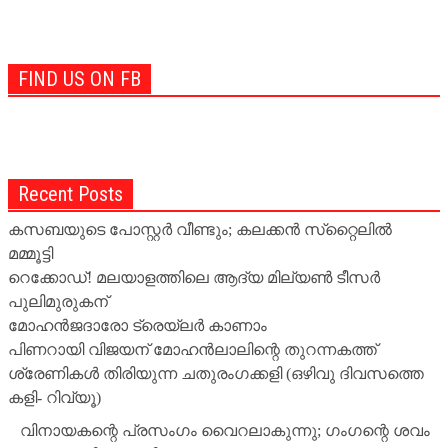
FIND US ON FB
Recent Posts
കസബയുടെ പോസ്റ്റര്‍ വീണ്ടും; കലക്കന്‍ സ്‌റ്റൈലില്‍
മമ്മൂട്ടി
റെക്കോഡ്! മലയാളത്തിലെ ആദ്യ മില്യണ്‍ ടീസര്‍
പുലിമുരുകന്
മോഹന്‍ജദാരോ ട്രെയ്‌ലര്‍ കാണാം
പിണറായി വിജയന് മോഹന്‍ലാലിന്റെ തുറന്നകത്ത്
ശ്രേണികള്‍ തിരിയുന്ന ചതുരംഗക്കളി (ഒഴിവു ദിവസത്തെ
കളി- റിവ്യൂ)
വിനായകന്റെ പ്രസംഗം വൈറലാകുന്നു; ഗംഗന്റെ ശവം