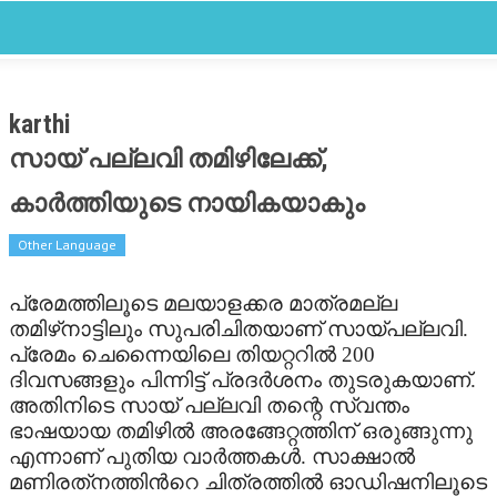
CLOSE
Categories
FEATURED
karthi
സായ് പല്ലവി തമിഴിലേക്ക്,
FILM SCAN
കാര്‍ത്തിയുടെ നായികയാകും
REVIEW
Other Language
GALLERY
പ്രേമത്തിലൂടെ മലയാളക്കര മാത്രമല്ല
തമിഴ്‌നാട്ടിലും സുപരിചിതയാണ് സായ്പല്ലവി.
LATEST
പ്രേമം ചെന്നൈയിലെ തിയറ്ററില്‍ 200
ദിവസങ്ങളും പിന്നിട്ട് പ്രദര്‍ശനം തുടരുകയാണ്.
OTHER LANGUAGE
അതിനിടെ സായ് പല്ലവി തന്റെ സ്വന്തം
ഭാഷയായ തമിഴില്‍ അരങ്ങേറ്റത്തിന് ഒരുങ്ങുന്നു
STARBYTE
എന്നാണ് പുതിയ വാര്‍ത്തകള്‍. സാക്ഷാല്‍
മണിരത്‌നത്തിന്‍റെ ചിത്രത്തില്‍ ഓഡിഷനിലൂടെ
STARBYTES