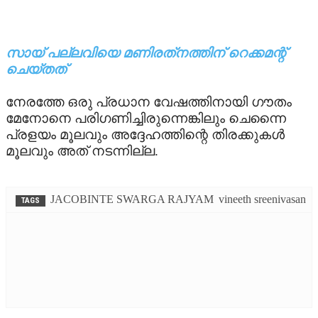
TV
സായ് പല്ലവിയെ മണിരത്‌നത്തിന് റെക്കമന്റ്
UPCOMING
ചെയ്തത്
നേരത്തേ ഒരു പ്രധാന വേഷത്തിനായി ഗൗതം
VIDEO
മേനോനെ പരിഗണിച്ചിരുന്നെങ്കിലും ചെന്നൈ
പ്രളയം മൂലവും അദ്ദേഹത്തിന്റെ തിരക്കുകള്‍
മൂലവും അത് നടന്നില്ല.
JACOBINTE SWARGA RAJYAM
vineeth sreenivasan
TAGS