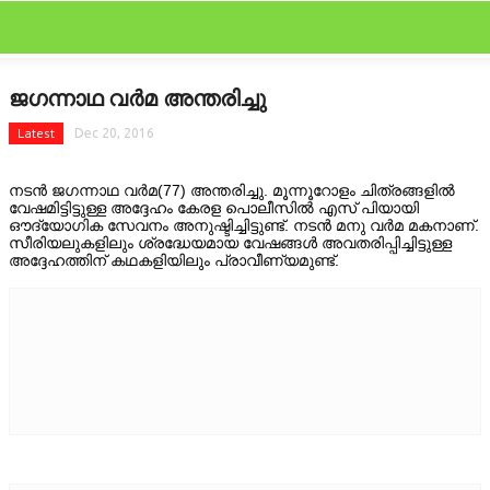
CLOSE
Categories
ജഗന്നാഥ വര്‍മ അന്തരിച്ചു
BOLLYWOOD
Latest
Dec 20, 2016
FEATURED
നടന്‍ ജഗന്നാഥ വര്‍മ(77) അന്തരിച്ചു. മൂന്നൂറോളം ചിത്രങ്ങളില്‍
വേഷമിട്ടിട്ടുള്ള അദ്ദേഹം കേരള പൊലീസില്‍ എസ് പിയായി
FILM SCAN
ഔദ്യോഗിക സേവനം അനുഷ്ടിച്ചിട്ടുണ്ട്. നടന്‍ മനു വര്‍മ മകനാണ്.
സീരിയലുകളിലും ശ്രദ്ധേയമായ വേഷങ്ങള്‍ അവതരിപ്പിച്ചിട്ടുള്ള
അദ്ദേഹത്തിന് കഥകളിയിലും പ്രാവീണ്യമുണ്ട്.
GALLERY
GOSSIPS
HOLLYWOOD
LATEST
NEWRELEASES