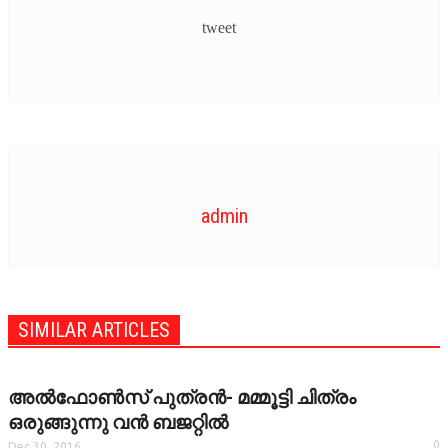
tweet
OTHER LANGUAGE
PICTUREZONE
SOUTH INDIAN
STARBYTES
admin
TV
UPCOMING
SIMILAR ARTICLES
VIDEO
STRAR VIDEOS
അല്‍ഫോണ്‍സ് പുത്രന്‍- മമ്മൂട്ടി ചിത്രം
ഒരുങ്ങുന്നു വന്‍ ബജറ്റില്‍
TRAILER
0
Dec 30, 2016