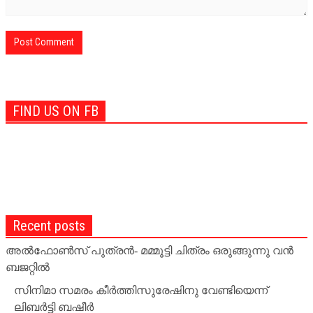
FIND US ON FB
Recent posts
അല്‍ഫോണ്‍സ് പുത്രന്‍- മമ്മൂട്ടി ചിത്രം ഒരുങ്ങുന്നു വന്‍
ബജറ്റില്‍
സിനിമാ സമരം കീര്‍ത്തിസുരേഷിനു വേണ്ടിയെന്ന്
ലിബര്‍ട്ടി ബഷീര്‍