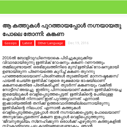
CLOSE
Categories
ആ കത്തുകള്‍ പുറത്തായപ്പോള്‍ നഗ്നയായതു
BOLLYWOOD
പോലെ തോന്നി: കങ്കണ
FEATURED
Gossips
Latest
Other Language
Dec 19, 2016
FILM SCAN
2016ല്‍ ബോളിവുഡിനെയാകെ പിടിച്ചുകുലുക്കിയ
വിവാദമായിരുന്നു ഋത്വിക് റോഷനും കങ്കണ റണൗത്തും
തമ്മിലുണ്ടായത്. ഒരഭിമുഖത്തിനിടെ മുമ്പ് ഋത്വിക് റോഷനുമായി
GALLERY
ഉണ്ടായിരുന്ന പ്രണയത്തെ കുറിച്ച് കങ്കണ തുറന്നു
പറഞ്ഞതോടെയാണ് പ്രശ്‌നങ്ങള്‍ തുടങ്ങിയത്. മാനനഷ്ടക്കേസ്
ഫയല്‍ ചെയ്ത ഋത്വിക് വളരെ രൂക്ഷമായ ഭാഷയിലാണ്
GOSSIPS
കങ്കണക്കെതിരേ പ്രതികരിച്ചത്. തുടര്‍ന്ന് കങ്കണയും വക്കീല്‍
നോട്ടീസ് അയച്ചു. ഇതിനു പിന്നാലെയാണ് കങ്കണ ഋത്വികിനയച്ച
ഇമെയ്‌ലുകള്‍ വെളിപ്പെടുത്തപ്പെട്ടത്. ഋത്വികിന്റെ പേരിലുള്ള
HOLLYWOOD
ഐഡിയില്‍ നിന്നാണ് ഇത് പുറത്തുവന്നത്. എന്നാല്‍
ഇക്കാര്യത്തില്‍ തനിക്ക് ഉത്തരവാദിത്തമില്ലെന്നായിരുന്നു
ഋത്വികിന്റെ നിലപാട്. എന്നാല്‍ കത്തുകള്‍
LATEST
വെളിപ്പെടുത്തപ്പെട്ടപ്പോള്‍ താന്‍ നഗ്നയാക്കപ്പെട്ടതു പോലെയാണ്
അനുഭവപ്പെട്ടതെന്ന് കങ്കണ ഇപ്പോള്‍ വെളിപ്പെടുത്തുന്നു.
‘ജീവനുതുല്യം സ്‌നേഹിക്കുന്ന ഒരാള്‍ക്ക് എഴുതുന്ന കത്തുകളില്‍
NEWRELEASES
സ്വകാര്യായ പല കാര്യങ്ങളുമുണ്ടാകും. ഞാന്‍