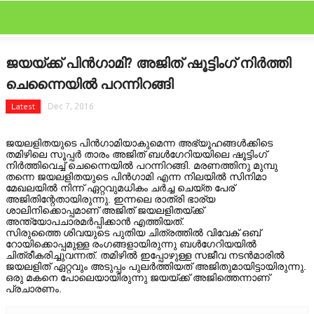
CLOSE
Categories
ജയയ്ക്ക് പിന്‍ഗാമി? അജിത് ഷൂട്ടിംഗ് നിര്‍ത്തി
BOLLYWOOD
ചെന്നൈയില്‍ പറന്നിറങ്ങി
FEATURED
Latest
Dec 7, 2016
FILM SCAN
ജയലളിതയുടെ പിന്‍ഗാമിയാകുമെന്ന അഭ്യൂഹങ്ങള്‍ക്കിടെ
തമിഴിലെ സൂപ്പര്‍ താരം അജിത് ബള്‍ഗേറിയയിലെ ഷൂട്ടിംഗ്
നിര്‍ത്തിവെച്ച് ചെന്നൈയില്‍ പറന്നിറങ്ങി. മരണത്തിനു മുമ്പു
GALLERY
തന്നെ ജയലളിതയുടെ പിന്‍ഗാമി എന്ന നിലയില്‍ സിനിമാ
മേഖലയില്‍ നിന്ന് ഏറ്റവുമധികം ചര്‍ച്ച ചെയ്ത പേര്
അജിതിന്റേതായിരുന്നു. ഇന്നലെ രാത്രി ഭാര്യ
GOSSIPS
ശാലിനിക്കൊപ്പമാണ് അജിത് ജയലളിതയ്ക്ക്
അന്ത്യോപചാരമര്‍പ്പിക്കാന്‍ എത്തിയത്.
സിരുത്തൈ ശിവയുടെ പുതിയ ചിത്രത്തില്‍ വിവേക് ഒബ്
HOLLYWOOD
റോയിക്കൊപ്പമുള്ള രംഗങ്ങളായിരുന്നു ബള്‍ഗേറിയയില്‍
ചിത്രീകരിച്ചുവന്നത്. തമിഴില്‍ ഇപ്പോഴുള്ള സജീവ നടന്‍മാരില്‍
ജയലളിത് ഏറ്റവും അടുപ്പം പുലര്‍ത്തിയത് അജിതുമായിട്ടായിരുന്നു.
LATEST
ഒരു മകനെ പോലെയായിരുന്നു ജയയ്ക്ക് അജിത്തെന്നാണ്
പ്രചാരണം.
NEWRELEASES