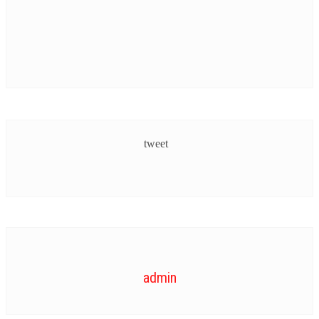
OTHER LANGUAGE
PICTUREZONE
SOUTH INDIAN
STARBYTES
tweet
TV
UPCOMING
VIDEO
admin
STRAR VIDEOS
TRAILER