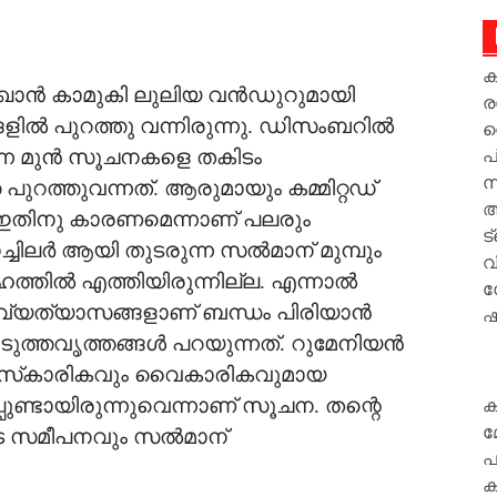
ക
ഖാന്‍ കാമുകി ലുലിയ വന്‍ഡുറുമായി
ര
ളില്‍ പുറത്തു വന്നിരുന്നു. ഡിസംബറില്‍
ന
്ന മുന്‍ സൂചനകളെ തകിടം
പ
സ
 പുറത്തുവന്നത്. ആരുമായും കമ്മിറ്റഡ്
അ
 ഇതിനു കാരണമെന്നാണ് പലരും
ട
ബാച്ചിലര്‍ ആയി തുടരുന്ന സല്‍മാന് മുമ്പും
വ
ത്തില്‍ എത്തിയിരുന്നില്ല. എന്നാല്‍
ന
 വ്യത്യാസങ്ങളാണ് ബന്ധം പിരിയാന്‍
ഷൂ
്തവൃത്തങ്ങള്‍ പറയുന്നത്. റുമേനിയന്‍
ംസ്‌കാരികവും വൈകാരികവുമായ
്പുണ്ടായിരുന്നുവെന്നാണ് സൂചന. തന്റെ
ക
മ
െ സമീപനവും സല്‍മാന്
പ
ക