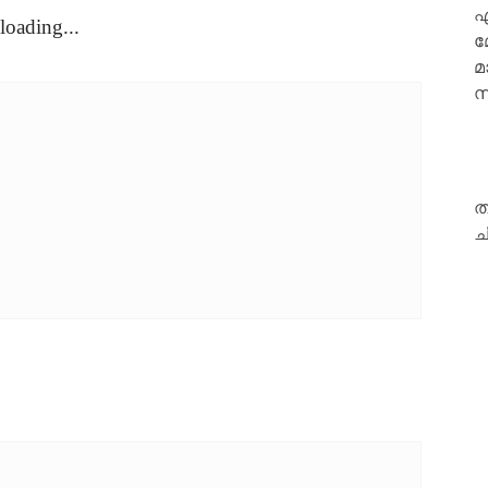
ഏ
loading...
മ
മ
സ
ത
ച