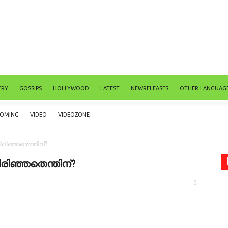
ERY
GOSSIPS
HOLLYWOOD
LATEST
NEWRELEASES
OTHER LANGUAG
COMING
VIDEO
VIDEOZONE
ിരിഞ്ഞതെന്തിന്?
ിരിഞ്ഞതെന്തിന്?
0