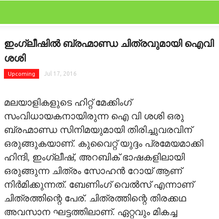
CLOSE
Categories
ഇംഗ്ലീഷില്‍ ബ്രഹ്മാണ്ഡ ചിത്രവുമായി ഐവി
FEATURED
ശശി
FILM SCAN
Upcoming
Jul 17, 2016
REVIEW
മലയാളികളുടെ ഹിറ്റ് മേക്കിംഗ്
സംവിധായകനായിരുന്ന ഐ വി ശശി ഒരു
GALLERY
ബ്രഹ്മാണ്ഡ സിനിമയുമായി തിരിച്ചുവരവിന്
ഒരുങ്ങുകയാണ്. കുവൈറ്റ് യുദ്ദം പ്രമേയമാക്കി
GOSSIPS
ഹിന്ദി, ഇംഗ്ലീഷ്, അറബിക് ഭാഷകളിലായി
LATEST
ഒരുങ്ങുന്ന ചിത്രം സോഹന്‍ റോയ് ആണ്
നിര്‍മിക്കുന്നത്. ബേണിംഗ് വെല്‍സ് എന്നാണ്
OTHER LANGUAGE
ചിത്രത്തിന്റെ പേര്. ചിത്രത്തിന്റെ തിരക്കഥ
അവസാന ഘട്ടത്തിലാണ്. ഏറ്റവും മികച്ച
STARBYTES