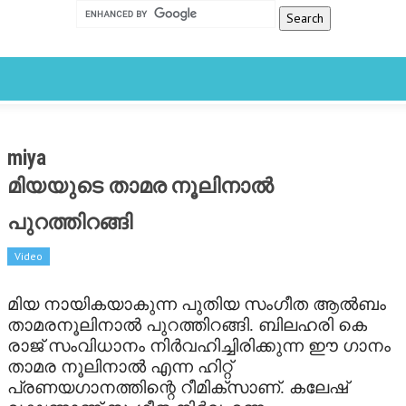
CLOSE
Categories
FEATURED
FILM SCAN
miya
REVIEW
മിയയുടെ താമര നൂലിനാല്‍
പുറത്തിറങ്ങി
GALLERY
Video
LATEST
മിയ നായികയാകുന്ന പുതിയ സംഗീത ആല്‍ബം
OTHER LANGUAGE
താമരനൂലിനാല്‍ പുറത്തിറങ്ങി. ബിലഹരി കെ
രാജ് സംവിധാനം നിര്‍വഹിച്ചിരിക്കുന്ന ഈ ഗാനം
STARBYTE
താമര നൂലിനാല്‍ എന്ന ഹിറ്റ്
പ്രണയഗാനത്തിന്റെ റീമിക്‌സാണ്. കലേഷ്
STARBYTES