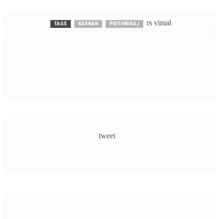
rs vimal
TAGS
KARNAN
PRITHWIRAJ
tweet