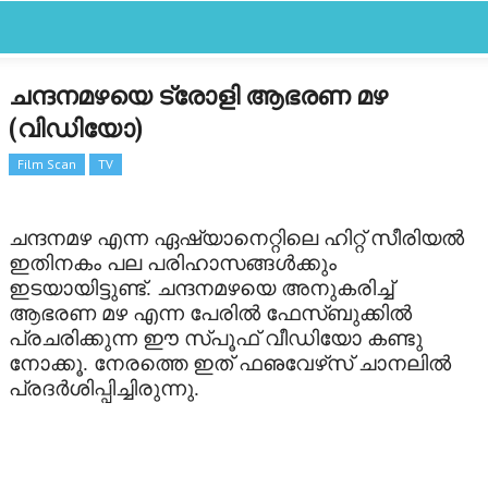
CLOSE
Categories
ചന്ദനമഴയെ ട്രോളി ആഭരണ മഴ
FEATURED
(വിഡിയോ)
FILM SCAN
Film Scan
TV
REVIEW
ചന്ദനമഴ എന്ന ഏഷ്യാനെറ്റിലെ ഹിറ്റ് സീരിയല്‍
ഇതിനകം പല പരിഹാസങ്ങള്‍ക്കും
GALLERY
ഇടയായിട്ടുണ്ട്. ചന്ദനമഴയെ അനുകരിച്ച്
ആഭരണ മഴ എന്ന പേരില്‍ ഫേസ്ബുക്കില്‍
LATEST
പ്രചരിക്കുന്ന ഈ സ്പൂഫ് വീഡിയോ കണ്ടു
നോക്കൂ. നേരത്തെ ഇത് ഫഌവേഴ്‌സ് ചാനലില്‍
OTHER LANGUAGE
പ്രദര്‍ശിപ്പിച്ചിരുന്നു.
STARBYTE
STARBYTES