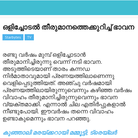
CLOSE
Categories
ഒളിച്ചോടല്‍ തീരുമാനത്തെക്കുറിച്ച് ഭാവന
FEATURED
Starbytes
TV
FILM SCAN
രണ്ടു വര്‍ഷം മുമ്പ് ഒളിച്ചോടാന്‍
തീരുമാനിച്ചിരുന്നു വെന്ന് നടി ഭാവന.
REVIEW
അടുത്തിടെയാണ് താരം കന്നഡ
നിര്‍മാതാവുമായി പ്രണയത്തിലാണെന്നു
GALLERY
വെളിപ്പെടുത്തിയത്. അഞ്ചു വര്‍ഷമായി
പ്രണയത്തിലായിരുന്നുവെന്നും കഴിഞ്ഞ വര്‍ഷം
LATEST
വിവാഹം തീരുമാനിച്ചിരുന്നുവെന്നും ഭാവന
വ്യക്തമാക്കി. എന്നാല്‍ ചില എതിര്‍പ്പുകളാല്‍
OTHER LANGUAGE
നീണ്ടുപോയി. ഈവര്‍ഷം തന്നെ വിവാഹം
ഉണ്ടാകുമെന്നും ഭാവന പറഞ്ഞു.
STARBYTE
കുഞ്ഞാലി മരയ്ക്കറായി മമ്മൂട്ടി; ട്രെയ്‌ലര്‍
STARBYTES