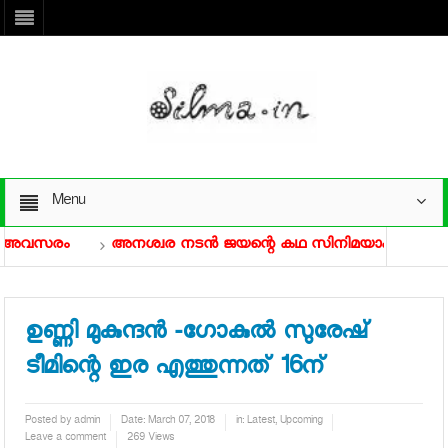
Menu
 അവസരം
അനശ്വര നടന്‍ ജയന്റെ കഥ സിനിമയാകുന്നു
ന
 ടീസർ കാണാം
ഇന്ദ്രൻസിന്റെ പുരസ്‌കാര നേട്ടത്തിനു പിന്നാ
ഉണ്ണി മുകുന്ദന്‍ -ഗോകുല്‍ സുരേഷ്
ടീമിന്റെ ഇര എത്തുന്നത് 16ന്
Posted by
admin
Date:
March 07, 2018
in:
Latest
,
Upcoming
Leave a comment
269 Views