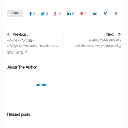
share
0
0
0
0
0
Previous :
Next :
ഫഹദും സുരാജും
ഷക്കീലയുടെ ജീവിതം
വീണ്ടുമൊന്നിക്കുന്നു; സംവിധാനം
സിനിമയാകുന്നു; നായിക റിച്ച
ഉണ്ണി കൃഷ്ണന്‍
About The Author
admin
Related posts