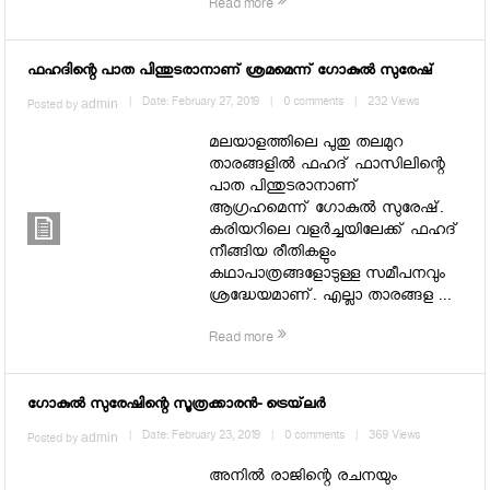
Read more
ഫഹദിന്റെ പാത പിന്തുടരാനാണ് ശ്രമമെന്ന് ഗോകുല്‍ സുരേഷ്
admin
|
Date: February 27, 2019
|
0 comments
|
232 Views
Posted by
മലയാളത്തിലെ പുതു തലമുറ
താരങ്ങളില്‍ ഫഹദ് ഫാസിലിന്റെ
പാത പിന്തുടരാനാണ്
ആഗ്രഹമെന്ന് ഗോകുല്‍ സുരേഷ്.
കരിയറിലെ വളര്‍ച്ചയിലേക്ക് ഫഹദ്
നീങ്ങിയ രീതികളും
കഥാപാത്രങ്ങളോടുള്ള സമീപനവും
ശ്രദ്ധേയമാണ്. എല്ലാ താരങ്ങള ...
Read more
ഗോകുല്‍ സുരേഷിന്റെ സൂത്രക്കാരന്‍- ട്രെയ്‌ലര്‍
admin
|
Date: February 23, 2019
|
0 comments
|
369 Views
Posted by
അനില്‍ രാജിന്റെ രചനയും