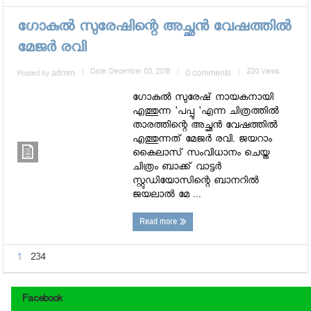
ഗോകുല്‍ സുരേഷിന്റെ അച്ഛന്‍ വേഷത്തില്‍
മേജര്‍ രവി
admin
|
Date: December 03, 2018
|
0 comments
|
220 Views
Posted by
ഗോകുല്‍ സുരേഷ് നായകനായി
എത്തുന്ന 'പപ്പു 'എന്ന ചിത്രത്തില്‍
താരത്തിന്റെ അച്ഛന്‍ വേഷത്തില്‍
എത്തുന്നത് മേജര്‍ രവി. ജയറാം
കൈലാസ് സംവിധാനം ചെയ്ത
ചിത്രം ബാക്ക് വാട്ടര്‍
സ്റ്റുഡിയോസിന്റെ ബാനറില്‍
ജയലാല്‍ മേ ...
Read more
1
234
Facebook