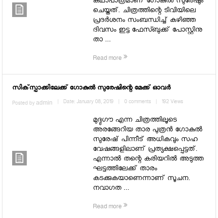
കഥാപാത്രമാണ് ഗോകുല്‍ സുരേഷും
ചെയ്തത്. ചിത്രത്തിന്റെ ടിവിയിലെ
പ്രദര്‍ശനം സംബന്ധിച്ച് കഴിഞ്ഞ
ദിവസം ഇട്ട ഫേസ്ബുക്ക് പോസ്റ്റിനു
താ ...
Read more
സിക്‌സ്പാക്കിലേക്ക് ഗോകുല്‍ സുരേഷിന്റെ മേക്ക് ഓവര്‍
admin
|
Date: January 08, 2019
|
0 comments
|
192 Views
Posted by
മുദ്ദുഗൗ എന്ന ചിത്രത്തിലൂടെ
അരങ്ങേറിയ താര പുത്രന്‍ ഗോകുല്‍
സുരേഷ് പിന്നീട് അധികവും സഹ
വേഷങ്ങളിലാണ് പ്രത്യക്ഷപ്പെട്ടത്.
എന്നാല്‍ തന്റെ കരിയറില്‍ അടുത്ത
ഘട്ടത്തിലേക്ക് താരം
കടക്കുകയാണെന്നാണ് സൂചന.
നവാഗത ...
Read more