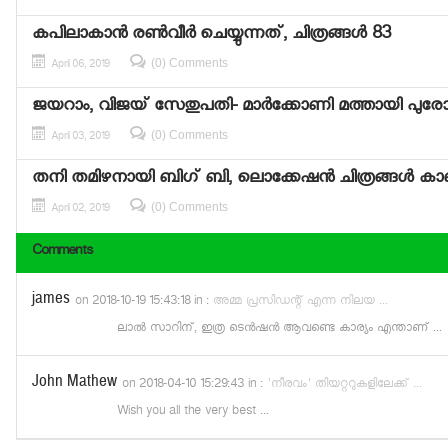
കപിലാകാന്‍ രണ്‍വീര്‍ ചെയ്യുന്നത്, ചിത്രങ്ങള്‍ 83
(0) Comments
April 06, 2019
ജയറാം, വിജയ് സേതുപതി- മാര്‍ക്കോണി മത്തായി പുരോഗമിക
(0) Comments
April 03, 2019
തനി തമിഴനായി ബിഗ് ബി, ലൊക്കേഷന്‍ ചിത്രങ്ങള്‍ ക
(0) Comments
April 02, 2019
Comments
james
on 2018-10-19 15:43:18
in :
അമ്മ പ്രസിഡന്റ് എന്ന നിലയ ...
ലാൽ സാറിന്, ഇത്ര ടെൻഷൻ ആവണ്ടെ കാര്യം എന്താണ് ...
John Mathew
on 2018-04-10 15:29:43
in :
'നീരവം' തിയറ്ററുകളിലേക്ക് ...
Wish you all the very best ...