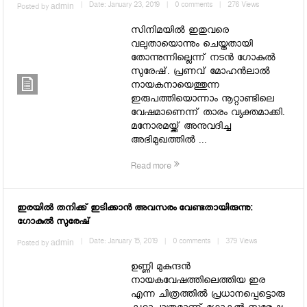
admin
|
Date: January 23, 2019
|
0 comments
|
276 Views
Posted by
സിനിമയിൽ ഇതുവരെ
വലുതായൊന്നും ചെയ്തതായി
തോന്നുന്നില്ലെന്ന് നടൻ ഗോകുൽ
സുരേഷ്. പ്രണവ് മോഹൻലാൽ
നായകനായെത്തുന്ന
ഇരുപത്തിയൊന്നാം നൂറ്റാണ്ടിലെ
വേഷമാണെന്ന് താരം വ്യക്തമാക്കി.
മനോരമയ്ക്ക് അനുവദിച്ച
അഭിമുഖത്തിൽ ...
Read more
ഇരയില്‍ തനിക്ക് ഇടിക്കാന്‍ അവസരം വേണ്ടതായിരുന്നു:
ഗോകുല്‍ സുരേഷ്
admin
|
Date: January 15, 2019
|
0 comments
|
379 Views
Posted by
ഉണ്ണി മുകുന്ദന്‍
നായകവേഷത്തിലെത്തിയ ഇര
എന്ന ചിത്രത്തില്‍ പ്രധാനപ്പെട്ടൊരു