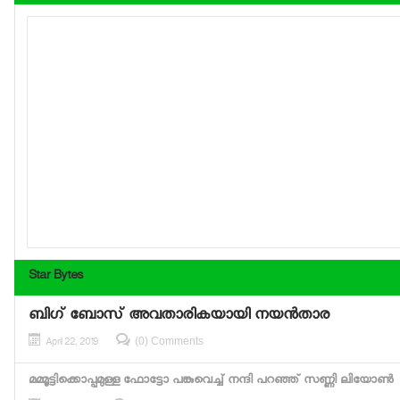
Star Bytes
ബിഗ് ബോസ് അവതാരികയായി നയന്‍താര
(0) Comments
April 22, 2019
മമ്മൂട്ടിക്കൊപ്പമുള്ള ഫോട്ടോ പങ്കുവെച്ച് നന്ദി പറഞ്ഞ് സണ്ണി ലിയോണ്‍