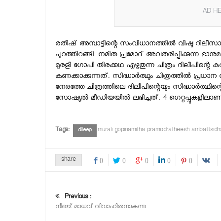
AD HE
രതീഷ് അമ്പാട്ടിന്റെ സംവിധാനത്തില്‍ വിഷു റിലീസായി
പുറത്തിറങ്ങി. നമിത പ്രമോദ് അവതരിപ്പിക്കുന്ന ഭാനുമത
മുരളീ ഗോപി തിരക്കഥ എഴുതുന്ന ചിത്രം ദിലീപിന്റ
കണക്കാക്കുന്നത്. സിദ്ധാര്‍ത്ഥും ചിത്രത്തില്‍ പ്രധാന 
നേരത്തേ ചിത്രത്തിലെ ദിലീപിന്റെയും സിദ്ധാര്‍ത്ഥിന്റെ
സോഷ്യല്‍ മീഡിയയില്‍ ലഭിച്ചത്. 4 ഗെറ്റപ്പുകളിലാണ് 
Tags:
murali gopinamitha pramodratheesh ambattsidh
dileep
share
0
0
0
0
0
Previous :
നീരജ് മാധവ് വിവാഹിതനാകുന്നു