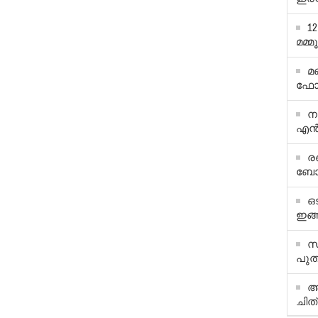
1
മമ്മ
മ
ഫോട
ന
എന്‍
ര
ബോള
ഒ
ഇങ്
സ
പുത
അ
ചിത്