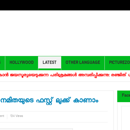
S
HOLLYWOOD
LATEST
OTHER LANGUAGE
PICTUREZ
‍ ജയസൂര്യയെടുക്കുന്ന പരിശ്രമങ്ങള്‍ അമ്പരിപ്പിക്കുന്നു: രഞ്ജിത് ശങ്കര്‍
Fac
മിതയുടെ ഫസ്റ്റ് ലുക്ക് കാണാം
ent
134 Views