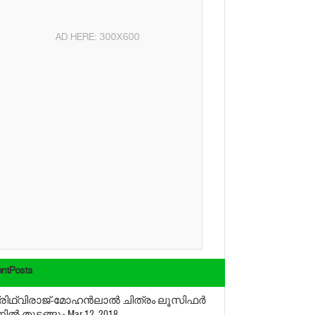
AD HERE: 300X600
ntPosts
്രിഥ്വിരാജ്-മോഹന്‍ലാല്‍ ചിത്രം ലൂസിഫര്‍
ല്‍ തുടങ്ങും
Mar 12, 2018