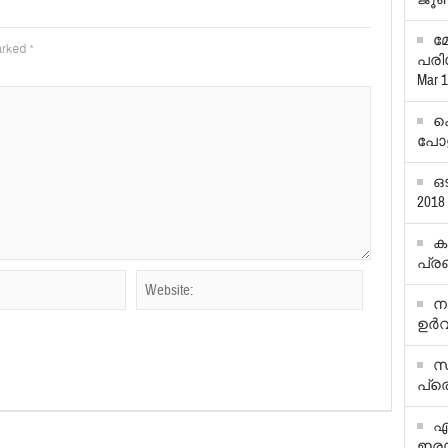
മ
marked
*
പരിശ
Mar 1
കൊ
പോളി
ഒ
2018
ക
പ്ര
ന
ഉര്‍
സണ
പ്ര
എ
ഇരയ