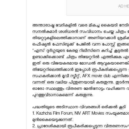
AD HE
അന്താരാഷ്ട്ര വേദികളില്‍ വരെ മികച്ച കൈയടി നേടി
സനല്‍കുമാര്‍ ശശിധരന്‍ സംവിധാനം ചെയ്ത ചിത്ര
തിയറ്ററുകളിലെത്തിക്കാനാണ് അണിയറക്കാര്‍ ശ്രമിക്ക
ഒഫീഷ്യല്‍ ഫേസ്ബുക്ക് പേജില്‍ വന്ന പോസ്റ്റ് ഇങ
‘എസ് ദുര്‍ഗ്ഗയുടെ കേരള റിലീസിനെ കുറിച്ച് കൂടുതല്‍ 
ഉണ്ടാക്കിക്കൊണ്ട് ചിത്രം തിയേറ്ററില്‍ എത്തിക്ക
ഇത് ഒരു വിജയകരമായ മോഡല്‍ ആവുകയാണെങ്കില്‍ തുടര
തിയേറ്ററിലെത്തിക്കാന്‍ ഇപ്പോള്‍ രൂപീകരിക്കപ്പെടു
സഹകരിക്കാന്‍ മൂവീ സ്ട്രീറ്റ്, AFX movie club എന്നിങ
വന്നത് ഒരു വലിയ പിന്തുണയായി കരുതുന്നു. തുടര്‍ന്നുള
ഓരോ സ്ഥലത്തും വിതരണ മേല്‍നോട്ടം വഹിക്കുന്ന വ
പുറത്തുവിടാനാകുമെന്ന് കരുതുന്നു.
പദ്ധതിയുടെ അടിസ്ഥാന വിവരങ്ങള്‍ ഒരിക്കല്‍ കൂടി
1. Kazhcha Film Forum, NIV ART Movies സംയുക്തമ
മുന്‍കൈയെടുക്കുന്നത്.
2. പ്രാദേശികമായി രൂപീകരിക്കപ്പെടുന്ന വിതരണസ