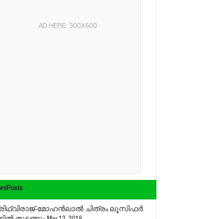
AD HERE: 300X600
ntPosts
്രിഥ്വിരാജ്-മോഹന്‍ലാല്‍ ചിത്രം ലൂസിഫര്‍
ല്‍ തുടങ്ങും
Mar 12, 2018