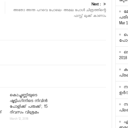
Next :
അതോ അന്ത പറവെ പോലെ- അമല പോള്‍ ചിത്രത്തിന്റെ
മ
ഫസ്റ്റ് ലുക്ക് കാണാം
പരിശ
Mar 1
കൊ
പോളി
ഒ
2018
ക
പ്ര
ന
ഉര്‍
കൊച്ചുണ്ണിയുടെ
ഷൂട്ടിംഗിനിടെ നിവിന്‍
സണ
പോളിക്ക് പരുക്ക്; 15
പ്ര
ത്
ദിവസം വിശ്രമം
March 12, 2018
എ
ഇരയ