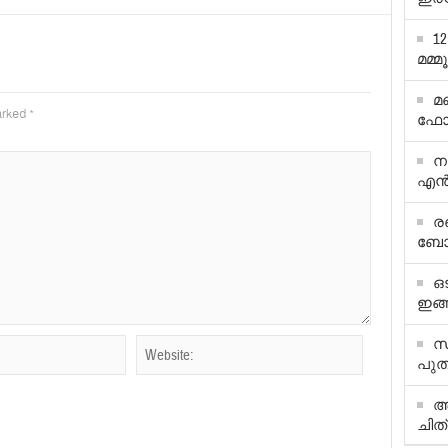
1
മമ്മ
മ
marked
*
ഫോട
ന
എന്‍
ര
ബോള
ഒ
ഇങ്
സ
പുത
അ
ചിത്