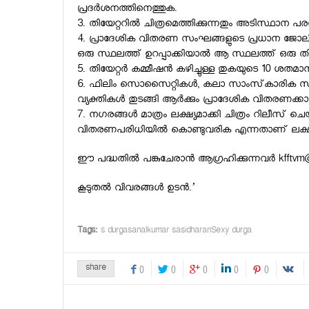
പ്രദര്‍ശനത്തിനെത്തുക.
3. തിയേറ്ററില്‍ ചിത്രമെത്തിക്കുന്നതും അടിസ്ഥാന പരസ
4. പ്രാദേശിക വിതരണ സംഘങ്ങളുടെ പ്രധാന ജോലി കാഴ
ഒരു സ്ഥലത്ത് ഉറപ്പാക്കിയാല്‍ ആ സ്ഥലത്ത് ഒരു തിയേ
5. തിയേറ്റര്‍ കമ്മീഷന്‍ കഴിച്ചുള്ള തുകയുടെ 10 ശത
6. ഫിലിം സൊസൈറ്റികള്‍, കലാ സാംസ്‌കാരിക സംഘടനക
വ്യക്തികള്‍ തുടങ്ങി ആര്‍ക്കും പ്രാദേശിക വിതരണക്ക
7. നഗരങ്ങള്‍ മാത്രം ലക്ഷ്യമാക്കി ചിത്രം റിലീസ് ചെയ്
വിതരണപരിധിയില്‍ കൊണ്ടുവരിക എന്നതാണ് ലക്ഷ്
ഈ പദ്ധതില്‍ പങ്കുചേരാന്‍ ആഗ്രഹിക്കുന്നവര്‍
kfftvm
കൂടുതല്‍ വിവരങ്ങള്‍ ഉടന്‍.’
Tags:
s durgasanalkumar sasidharanSexy durga
share
0
0
0
0
0