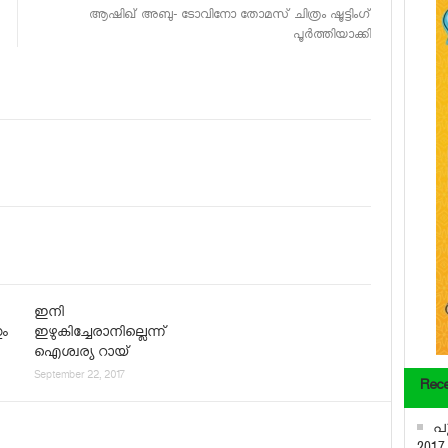
ആഷിഖ് അബു- ടോവിനോ തോമസ് ചിത്രം ഷൂട്ടിംഗ്
പൂര്‍ത്തിയാക്കി
ഇനി
ും
ഇഴുകിച്ചേരാനില്ലെന്ന്
ഐശ്വര്യ റായ്
September 22, 2017
Rece
പു
2017