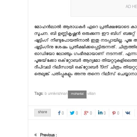
AD HE
മോഹന്‍ലാല്‍ ആരാധകര്‍ ഏറെ പ്രതീക്ഷയോടെ കാത്തിരിക
സൂചന. ബി ഉണ്ണികൃഷ്ണന്‍ ഒരുക്കുന്ന ഈ ബിഗ് ബജറ്റ് 
ഷൂട്ടിംഗ് നീണ്ടുപോയതിനാല്‍ ഇതു നടപ്പായില്ല. പൂജ അ
ഷൂട്ടിംഗിനു ശേഷം പ്രതീക്ഷിക്കപ്പെട്ടിരുന്നത്. ചിത്രത്തി
ഓഡിയോ ലോഞ്ചും ഗംഭീരമായാണ് നടന്നത്. എന്നാല്‍ ഇപ്പോ
പൂജയ്‌ക്കോ ഒക്‌റ്റോബര്‍ ആദ്യമോ തിയറ്ററുകളിലെത്തി
ദീപിവലി റിലീസായി ഒക്‌റ്റോബര്‍ 19ന് ചിത്രം തിയറ്റ
തെലുങ്ക് പതിപ്പുകളും അന്നു തന്നെ റിലീസ് ചെയ്യാനാ
Tags:
b unnikrishnan
villian
mohanlal
share
0
0
0
0
0
Previous :