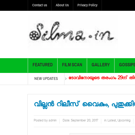
Contact us
About Us
Privacy Policy
FEATURED
FILM SCAN
GALLERY
GOSSIP
്റ്റാറാ 15 കോടിയിലേക്ക്
ടോവിനോയുടെ തരംഗം 29ന് തിയറ്ററുക
NEW UPDATES
വില്ലന്‍ റിലീസ് വൈകും, പുതു
Posted by
admin
Date:
September 20, 2017
in:
Latest
,
Upcoming