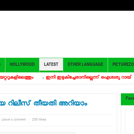
S
HOLLYWOOD
LATEST
OTHER LANGUAGE
PICTUREZ
ളിലെത്തും
ഇനി ഇഴുകിച്ചേരാനില്ലെന്ന് ഐശ്വര്യ റായ്
Fac
ക്കിയ റിലീസ് തീയതി അറിയാം
Leave a comment
239 Views