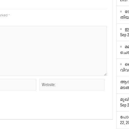
ട
marked
*
തിയ
ഇ
Sep 2
മമ
ചെയ്
വ
വിവ
ആദത്
മടങ
മുഖ
Sep 2
പോക
22, 2