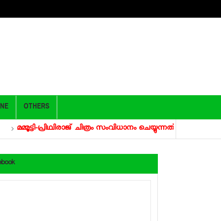
ONE
OTHERS
മമ്മൂട്ടി-പ്രിഥ്വിരാജ് ചിത്രം സംവിധാനം ചെയ്യുന്നത് സച്ചി
വൈറലാ
ebook