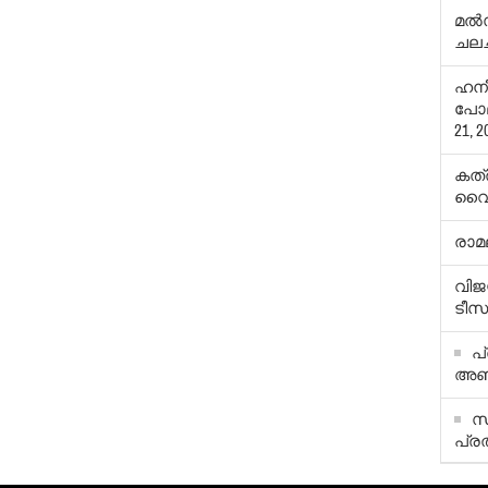
മല്
ചലച
ഹനീ
പോല
21, 2
കത്
വൈ
രാമല
വിജയ
ടീസര
പ്
അഞ്
സ
പ്ര