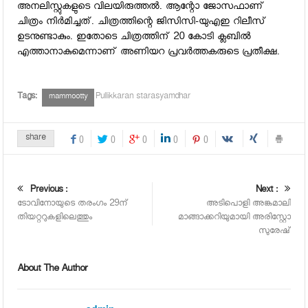
അനലിസ്റ്റുകളുടെ വിലയിരുത്തല്‍. ആന്റോ ജോസഫാണ്
ചിത്രം നിര്‍മിച്ചത്. ചിത്രത്തിന്റെ ജിസിസി-യുഎഇ റിലീസ്
ഉടനുണ്ടാകും. ഇതോടെ ചിത്രത്തിന് 20 കോടി ക്ലബില്‍
എത്താനാകുമെന്നാണ് അണിയറ പ്രവര്‍ത്തകരുടെ പ്രതീക്ഷ.
Tags:
Pullikkaran starasyamdhar
mammootty
share
0
0
0
0
0
Previous :
Next :
ടോവിനോയുടെ തരംഗം 29ന്
അടിപൊളി അങ്കമാലി
തിയറ്ററുകളിലെത്തും
മാങ്ങാക്കറിയുമായി അരിസ്റ്റോ
സുരേഷ്
About The Author