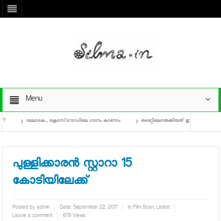
Menu
മേലാകേ.., ക്രോസ്‌റോഡിലെ ഗാനം കാണാം
ടൈറ്റിലൊരുക്കിയത് ഇച്ചാപ്പിയും ഹസീബും 
പുള്ളിക്കാരന്‍ സ്റ്റാറാ 15
കോടിയിലേക്ക്
Posted by
admin
Date:
September 22, 2017
in:
Film Scan
,
Latest
Leave a comment
679 Views