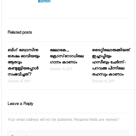
admin
Related posts
ബിഗ് ബോസിനു
മേലാകേ..,
ടൈറ്റിലൊരുക്കിയത്
ശേഷം ഓവിയയും
ക്രോസ്‌റോഡിലെ
ഇച്ചാപ്പിയും
ആരവും
ഗാനം കാണാം
ഹസീബും ചേര്‍ന്ന്-
കണ്ടുമുട്ടിയപ്പോള്‍
പറവക്കു പിന്നിലെ
October 13, 2017
സംഭവിച്ചത്?
രഹസ്യം കാണാം
October 13, 2017
October 13, 2017
Leave a Reply
Your email address will not be published.
Required fields are marked
*