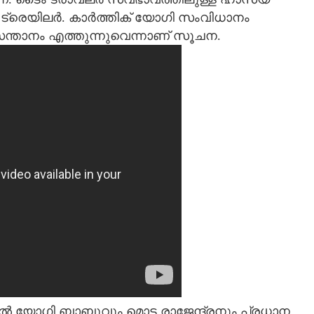
്രെയിലര്‍. കാര്‍ത്തിക് യോഗി സംവിധാനം
‍ സന്താനം എത്തുന്നുവെന്നാണ് സൂചന.
തില്‍ യോഗി ബാബുവും മൊട്ട രാജേന്ദ്രനും പ്രധാന