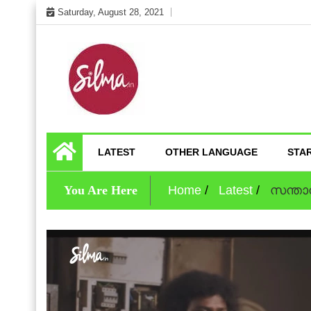
Skip
Saturday, August 28, 2021
to
content
Cinema News In Malayalam
Silma.in
LATEST
OTHER LANGUAGE
STA
You Are Here
Home
Latest
സന്താന