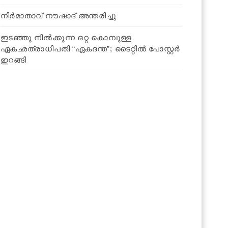
നിര്‍മാതാവ് നൗഷാദ് അന്തരിച്ചു
ഇടഞ്ഞു നിൽക്കുന്ന ഒറ്റ കൊമ്പുള്ള
ഏകഛത്രാധിപതി “ഏകദന്ത”; ടൈറ്റിൽ പോസ്റ്റര്‍
ഇറങ്ങി