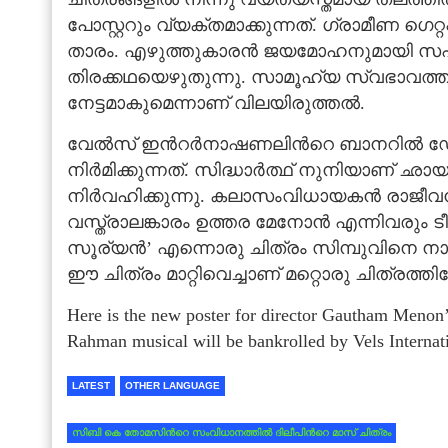
പോസ്റ്ററും വ്യക്തമാക്കുന്നത്. ഗ്രാമീണ ഗെറ്
താരം. എഴുത്തുകാരൻ ജയമോഹനുമായി സഹക
തിരക്കഥയെഴുതുന്നു. സാമൂഹ്യ സ്വഭാവത്തില
നേട്ടമാകുമെന്നാണ് വിലയിരുത്തല്‍.
വേല്‍സ് ഇന്‍റര്‍നാഷണലിന്‍റെ ബാനറില്
നിര്‍മിക്കുന്നത്. സിദ്ധാര്‍ത്ഥ് നുനിയാണ്
നിര്‍വഹിക്കുന്നു. കലാസംവിധായകൻ രാജീ
വസ്ത്രാലങ്കാരം ഉത്തര മേനോൻ എന്നിവരും ടീ
സൂര്യൻ’ എന്നൊരു ചിത്രം സിമ്പുവിനെ നായ
ഈ ചിത്രം മാറ്റിവെച്ചാണ് മറ്റൊരു ചിത്രത്തിലേക
Here is the new poster for director Gautham Meno
Rahman musical will be bankrolled by Vels Internat
LATEST
OTHER LANGUAGE
സിബി കെ തോമസിന്‍റെ സംവിധാനത്തില്‍ ദിലീപിന്‍റെ മാസ് ചിത്രം