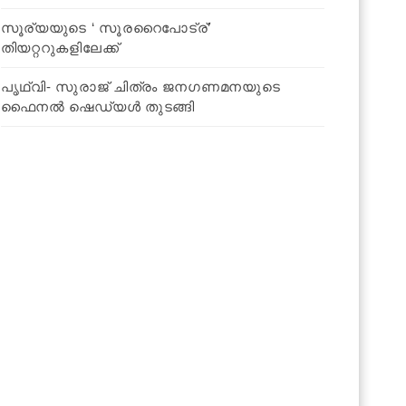
സൂര്യയുടെ ‘ സൂരറൈപോട്ര്’
തിയറ്ററുകളിലേക്ക്
പൃഥ്വി- സുരാജ് ചിത്രം ജനഗണമനയുടെ
ഫൈനല്‍ ഷെഡ്യള്‍ തുടങ്ങി