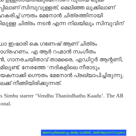
റപ്പിലാണ് സിമ്പുവുള്ളത്, മെലിഞ്ഞ ലുക്കിലാണ്
രിച്ച് ഗൗതം മേനോൻ ചിത്രത്തിനായി
ുള്ള ചിത്രം നടന്‍ എന്ന നിലയിലും സിമ്പുവിന്
‍ ഡോ ഇഷാരി കെ ഗണേഷ് ആണ് ചിത്രം
 ഛായാഗ്രഹണം. എ ആര്‍ റഹ്മാന്‍ സംഗീതം
വൻ, ഗാനരചയിതാവ് താമരൈ, എഡിറ്റർ ആന്റണി,
മിലുണ്ട്. നേരത്തേ ‘നദികളിലെ നീരാടും
കനാക്കി ഗൌതം മേനോന്‍ പ്രഖ്യാപിച്ചിരുന്നു.
്ക് നീങ്ങിയിരിക്കുന്നത്.
n’s Simbu starrer ‘Vendhu Thanindhathu Kaadu’. The AR
ional.
ജയസൂര്യക്കൊപ്പം മഞ്ജു വാര്യര്‍, ‘മേരി ആവാസ് സുനോ