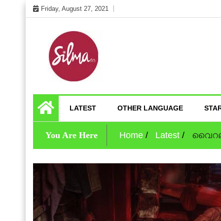
Skip
Friday, August 27, 2021
to
content
Cinema News In Malayalam
Silma.in
LATEST
OTHER LANGUAGE
STA
You Are Here
Home
Latest
വൈറലായ