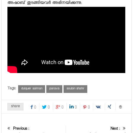
അഷാബ് തുടങ്ങിയവര്‍ അഭിനയിക്കുന്നു.
Tags:
dulquer salman
parava
soubin shahir
share
0
0
0
0
0
Previous :
Next :