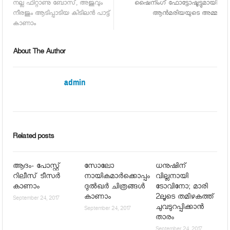
നല്ല ഫിറ്റാണു ബോസ്, അജുവും
ഷൈനിംഗ് ഫോട്ടോഷൂട്ടുമായി
നീരജും ആടിപ്പാടിയ കിടിലന്‍ പാട്ട്
ആന്‍മരിയയുടെ അമ്മ
കാണാം
About The Author
admin
Related posts
ആദം- പോസ്റ്റ്
സോലോ
ധനുഷിന്
റിലീസ് ടീസര്‍
നായികമാര്‍ക്കൊപ്പം
വില്ലനായി
കാണാം
ദുല്‍ഖര്‍ ചിത്രങ്ങള്‍
ടോവിനോ; മാരി
കാണാം
2ലൂടെ തമിഴകത്ത്
September 24, 2017
ചുവടുറപ്പിക്കാന്‍
September 24, 2017
താരം
September 24, 2017