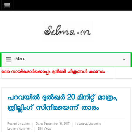
Menu
യികമാര്‍ക്കൊപ്പം ദുല്‍ഖര്‍ ചിത്രങ്ങള്‍ കാണാം
ധനുഷിന് വി
ഡിയോ ഷൂട്ട് കാണാം
രഞ്ജിത്തിന്റെ പുതിയ ചിത്രത്തില്‍ മമ്മൂട്ടി വ
പറവയില്‍ ദുല്‍ഖര്‍ 20 മിനിറ്റ് മാത്രം,
ത്രില്ലിംഗ് സിനിമയെന്ന് താരം
Posted by
admin
Date:
September 16, 2017
in:
Latest
,
Upcoming
Leave a comment
294 Views