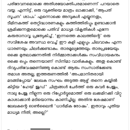
പരിദേവനമൊക്കെ അതിശയോക്തിപരമാണെന്ന് പറയാതെ
വയ്യ. എന്നിട്ട്, ഒരു വ്യക്തിയെ മാത്രം ലാക്കാക്കി, ‘ആപത്
സൂചന’ ശാപം’ എന്നൊക്കെ അമ്പുകള്‍ എയ്യുന്നതും,
ടീമിനകത്ത് തെറ്റിദ്ധാരണകളും കുത്തിത്തിരിപ്പും ഉണ്ടാക്കാന്‍
ശ്രമിക്കുന്നതുമൊക്കെ പതിവ് മാധ്യമ വികൃതികള്‍ എന്നേ
കരുതാനാവൂ, പ്രത്യേകിച്ച്, ‘ഇന്നത്തെ കാലത്തിന്റെ’ ഒരു
സവിശേഷ അവസ്ഥ വെച്ച് ഈ കളി എളുപ്പം ചിലവാകും എന്ന
ധാരണയും ചിലര്‍ക്കുണ്ടാകും. താരമൂല്യത്തേയും താരപ്രഭയേയും
ഒക്കെ മുതലാക്കുന്നതില്‍ നിര്‍മ്മാതാക്കള്‍ക്കും സംവിധായകനും
ഒക്കെ ഒപ്പം തന്നെയാണ് സിനിമാ വാരികകളും. അതു കൊണ്ട്
ദിവ്യപരിവേഷമണിഞ്ഞു കൊണ്ട് ആരും സംസാരിക്കേണ്ട.
തമാശ അതല്ല, ഇത്തരുണത്തില്‍ ‘അപമാനിതരായി
മടങ്ങിപ്പോയ’ ലേഖക സംഘം അടുത്ത ആഴ്ച് തന്നെ കയ്യില്‍
കിട്ടിയ ‘ഹേയ് ജൂഡ്’ ചിത്രങ്ങള്‍ ചേര്‍ത്ത് ഒരു കവര്‍ പേജും,
നാലു പേജു നീളുന്ന ഒരു റിപ്പോര്‍ട്ടുമൊത്ത് ഒരു ലക്കമിറക്കി വിറ്റു
കാശാക്കാന്‍ മടിയൊന്നും കാണിച്ചില്ല. അതിനു ശേഷമാണ്
ലേഖകന്റെ ഓണ്‍ലൈന്‍ ‘ധാര്‍മിക രോഷം’. ഇതാവും പുതിയ
മാധ്യമ നീതി, അല്ലെ?’