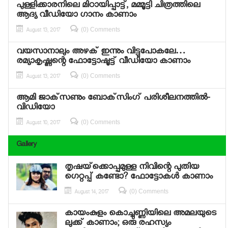
പുള്ളിക്കാരനിലെ മിഠായിപ്പാട്ട്, മമ്മൂട്ടി ചിത്രത്തിലെ
ആദ്യ വീഡിയോ ഗാനം കാണാം
(0) Comments
August 13, 2017
വയസാനാലും അഴക് ഇന്നും വിട്ടുപോകലേ…
രമ്യാകൃഷ്ണന്റെ ഫോട്ടോഷൂട്ട് വീഡിയോ കാണാം
(0) Comments
August 13, 2017
ആമി ജാക്‌സണും ബോക്‌സിംഗ് പരിശീലനത്തില്‍-
വിഡിയോ
(0) Comments
August 10, 2017
Gallery
തൃഷയ്‌ക്കൊപ്പമുള്ള നിവിന്റെ പുതിയ
ഗെറ്റപ്പ് കണ്ടോ? ഫോട്ടോകള്‍ കാണാം
(0) Comments
August 14, 2017
കായംകുളം കൊച്ചുണ്ണിയിലെ അമലയുടെ
ലുക്ക് കാണാം; ഒരു രഹസ്യം