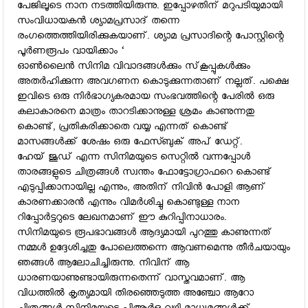
പേജിലൂടെ നാന നടത്തിയിരുന്നു. ഇപ്പോഴതിന് മറുപടിയുമായി
സംവിധായകന്‍ ശ്യാമപ്രസാദ് തന്നെ
രംഗത്തെത്തിയിരിക്കുകയാണ്. ശ്യാമ പ്രസാദിന്റെ പോസ്റ്റിന്റെ
പൂര്‍ണരൂപം വായിക്കാം ‘
ഓണ്‍ലൈന്‍ സിനിമ വിവാദങ്ങള്‍ക്കും സ്‌കൂപ്പുകള്‍ക്കും
അതര്‍ഹിക്കുന്ന അവഗണന കൊടുക്കുന്നതാണ് നല്ലത്. പക്ഷെ
ഇവിടെ ഒരു നിര്‍ഭാഗ്യകരമായ സംഭവത്തിന്റെ പേരില്‍ ഒരു
കലാകാരനെ മാത്രം താറടിക്കാനുള്ള ശ്രമം കാണുന്നതു
കൊണ്ട്, പ്രതികരിക്കാതെ വയ്യ എന്നത് കൊണ്ട്
മാസങ്ങള്‍ക്ക് ശേഷം ഒരു ഫേസ്ബുക് അപ് ഡേറ്റ്.
ഹേയ് ജൂഡ് എന്ന സിനിമയുടെ സെറ്റില്‍ വന്നപ്പോള്‍
താരങ്ങളുടെ ചിത്രങ്ങള്‍ സ്വന്തം ഫോട്ടോഗ്രാഫറെ കൊണ്ട്
എടുപ്പിക്കാനായില്ല എന്നും, അതിന് നിവിന്‍ പോളി ആണ്
കാരണക്കാരന്‍ എന്നും വിമര്‍ശിച്ചു കൊണ്ടുള്ള നാന
റിപ്പോര്‍ട്ടറുടെ ലേഖനമാണ് ഈ കുറിപ്പിനാധാരം.
സിനിമയുടെ രൂപഭാവങ്ങള്‍ ആദ്യമായി പുറത്തു കാണുന്നത്
നമ്മള്‍ ഉദ്ദേശിച്ചതു പോലെത്തന്നെ ആവണമെന്നു തീര്‍ചയായും
ഞങ്ങള്‍ ആലോചിച്ചിരുന്നു. നിവിന് ആ
ധാരണയാണുണ്ടായിരുന്നതെന്ന് വാസ്തവമാണ്. ആ
വിധത്തില്‍ കൃത്യമായി തിരഞ്ഞെടുത്ത അഞ്ചോ ആറോ