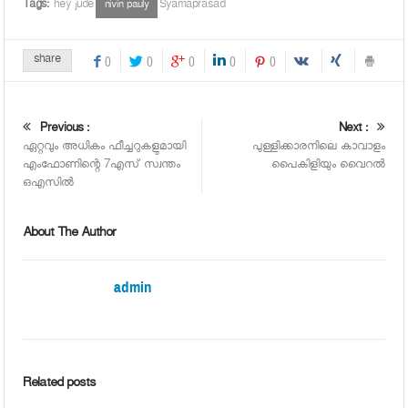
Tags:
hey jude
Syamaprasad
nivin pauly
share
0
0
0
0
0
Previous :
Next :
ഏറ്റവും അധികം ഫീച്ചറുകളുമായി
പുള്ളിക്കാരനിലെ കാവാളം
എംഫോണിന്റെ 7എസ് സ്വന്തം
പൈകിളിയും വൈറല്‍
ഒഎസില്‍
About The Author
admin
Related posts