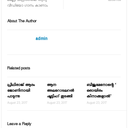
മമ്മൂട്ടി ചിത്രത്തിലെ ആദ്യ
കാണാം
വീഡിയോ ഗാനം കാണാം
About The Author
admin
Related posts
പ്രിഥിരാജ് ആദം
ആന
ബിജുമേനോന്റെ ‘
ജോണിനായി
അലറോടലറല്‍
ഒരായിരം
പാടുന്നു
ഷൂട്ടിംഗ് തുടങ്ങി
കിനാക്കളാല്‍’
August 23, 2017
August 23, 2017
August 23, 2017
Leave a Reply