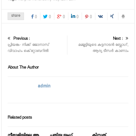
share
0
0
0
0
0
Previous :
Next :
പ്രിയങ്ക- നിക്ക് ജോനാസ്
മമ്മൂട്ടിയുടെ കുട്ടനാടന്‍ ബ്ലോഗ്,
വിവാഹം ഒക്‌റ്റോബറില്‍
ആദ്യ ടീസര്‍ കാണാം
About The Author
admin
Related posts
നീരാളിയിലെ ആ
പുതിയ യംഗ്
കിസ്മത്