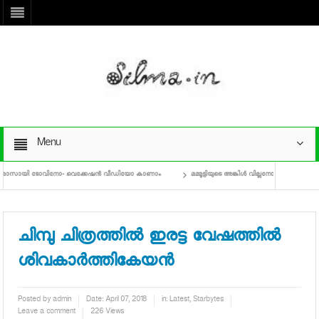
Menu
 മാസായി ടോവിനോ- വെക്കേഷന്‍ വീഡിയോ കാണാം
മമ്മൂട്ടിയുടെ അങ്കിള്‍ വില്ലനോ, ആദ്യ ടീസര്‍ ക
ചിമ്പു ചിത്രത്തില്‍ ഇരട്ട വേഷത്തില്‍
ശിവകാര്‍ത്തികേയന്‍
Posted by
admin
Date:
April 07, 2018
in:
Latest
,
Starbytes
Leave a comment
226 Views