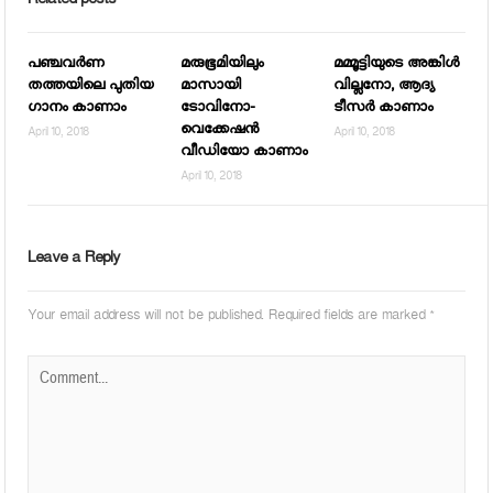
Related posts
പഞ്ചവര്‍ണ
മരുഭൂമിയിലും
മമ്മൂട്ടിയുടെ അങ്കിള്‍
തത്തയിലെ പുതിയ
മാസായി
വില്ലനോ, ആദ്യ
ഗാനം കാണാം
ടോവിനോ-
ടീസര്‍ കാണാം
വെക്കേഷന്‍
April 10, 2018
April 10, 2018
വീഡിയോ കാണാം
April 10, 2018
Leave a Reply
Your email address will not be published.
Required fields are marked
*