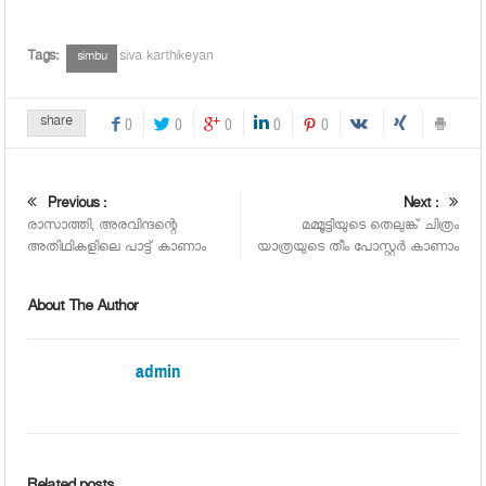
Tags:
siva karthikeyan
simbu
share
0
0
0
0
0
Previous :
Next :
രാസാത്തി, അരവിന്ദന്റെ
മമ്മൂട്ടിയുടെ തെലുങ്ക് ചിത്രം
അതിഥികളിലെ പാട്ട് കാണാം
യാത്രയുടെ തീം പോസ്റ്റർ കാണാം
About The Author
admin