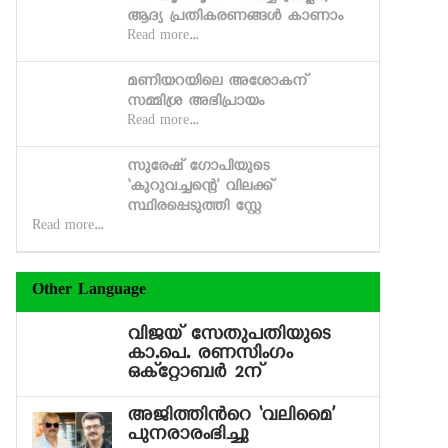
ആദ്യ പ്രതികരണങ്ങള്‍ കാണാം
Read more...
മണിയറയിലെ അശോകന്
സമ്മിശ്ര അഭിപ്രായം
Read more...
സുരേഷ് ഗോപിയുടെ
‘കുറുവച്ചന്റെ’ വിലക്ക്
സ്ഥിരപ്പെടുത്തി സ്റ്റേ
Read more...
Other Language
വിജയ് സേതുപതിയുടെ
കാ.പെ. രണസിംഗം
ഒക്റ്റോബര്‍ 2ന്
അജിത്തിന്‍റെ ‘വലിമൈ’
പുനരാരംഭിച്ചു