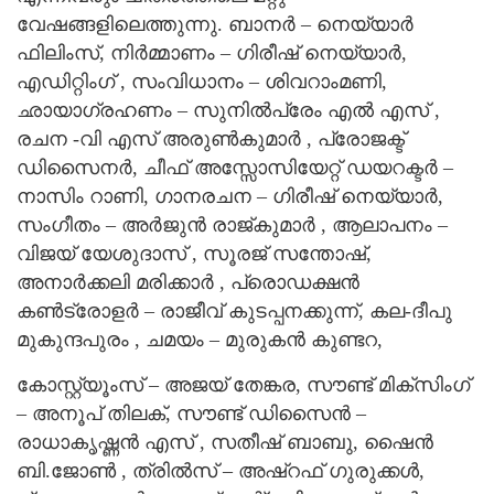
വേഷങ്ങളിലെത്തുന്നു. ബാനർ – നെയ്യാർ
ഫിലിംസ്, നിർമ്മാണം – ഗിരീഷ് നെയ്യാർ,
എഡിറ്റിംഗ് , സംവിധാനം – ശിവറാംമണി,
ഛായാഗ്രഹണം – സുനിൽപ്രേം എൽ എസ് ,
രചന -വി എസ് അരുൺകുമാർ , പ്രോജക്ട്
ഡിസൈനർ, ചീഫ് അസ്സോസിയേറ്റ് ഡയറക്ടർ –
നാസിം റാണി, ഗാനരചന – ഗിരീഷ് നെയ്യാർ,
സംഗീതം – അർജുൻ രാജ്കുമാർ , ആലാപനം –
വിജയ് യേശുദാസ് , സൂരജ് സന്തോഷ്,
അനാർക്കലി മരിക്കാർ , പ്രൊഡക്ഷൻ
കൺട്രോളർ – രാജീവ് കുടപ്പനക്കുന്ന്, കല-ദീപു
മുകുന്ദപുരം , ചമയം – മുരുകൻ കുണ്ടറ,
കോസ്റ്റ്യൂംസ് – അജയ് തേങ്കര, സൗണ്ട് മിക്സിംഗ്
– അനൂപ് തിലക്, സൗണ്ട് ഡിസൈൻ –
രാധാകൃഷ്ണൻ എസ് , സതീഷ് ബാബു, ഷൈൻ
ബി.ജോൺ , ത്രിൽസ് – അഷ്റഫ് ഗുരുക്കൾ,