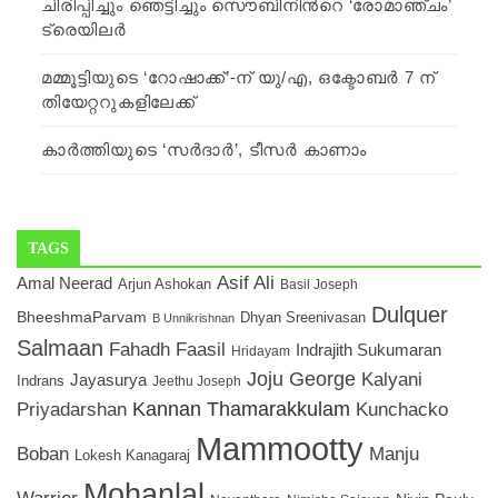
ചിരിപ്പിച്ചും ഞെട്ടിച്ചും സൌബിനിന്‍റെ ‘രോമാഞ്ചം’
ട്രെയിലര്‍
മമ്മൂട്ടിയുടെ ‘റോഷാക്ക്’-ന് യു/എ, ഒക്ടോബർ 7 ന്
തിയേറ്ററുകളിലേക്ക്
കാര്‍ത്തിയുടെ ‘സര്‍ദാര്‍’, ടീസര്‍ കാണാം
TAGS
Asif Ali
Amal Neerad
Arjun Ashokan
Basil Joseph
Dulquer
BheeshmaParvam
Dhyan Sreenivasan
B Unnikrishnan
Salmaan
Fahadh Faasil
Indrajith Sukumaran
Hridayam
Joju George
Kalyani
Jayasurya
Indrans
Jeethu Joseph
Kannan Thamarakkulam
Kunchacko
Priyadarshan
Mammootty
Boban
Manju
Lokesh Kanagaraj
Mohanlal
Warrier