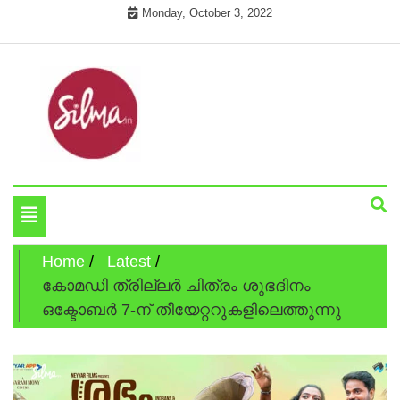
Skip
Monday, October 3, 2022
to
content
Cinema News In Malayalam
Silma.in
Toggle
navigation
Home
Latest
കോമഡി ത്രില്ലർ ചിത്രം ശുഭദിനം
ഒക്ടോബർ 7-ന് തീയേറ്ററുകളിലെത്തുന്നു