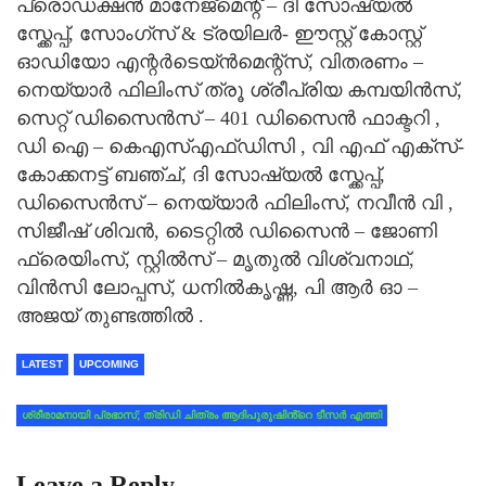
പ്രൊഡക്ഷൻ മാനേജ്മെന്റ് – ദി സോഷ്യൽ
സ്ക്കേപ്പ്, സോംഗ്സ് & ട്രയിലർ- ഈസ്റ്റ് കോസ്റ്റ്
ഓഡിയോ എന്റർടെയ്ൻമെന്റ്സ്, വിതരണം –
നെയ്യാർ ഫിലിംസ് ത്രൂ ശ്രീപ്രിയ കമ്പയിൻസ്,
സെറ്റ് ഡിസൈൻസ് – 401 ഡിസൈൻ ഫാക്ടറി ,
ഡി ഐ – കെഎസ്എഫ്ഡിസി , വി എഫ് എക്സ്-
കോക്കനട്ട് ബഞ്ച്, ദി സോഷ്യൽ സ്ക്കേപ്പ്,
ഡിസൈൻസ് – നെയ്യാർ ഫിലിംസ്, നവീൻ വി ,
സിജീഷ് ശിവൻ, ടൈറ്റിൽ ഡിസൈൻ – ജോണി
ഫ്രെയിംസ്, സ്റ്റിൽസ് – മൃതുൽ വിശ്വനാഥ്,
വിൻസി ലോപ്പസ്, ധനിൽകൃഷ്ണ, പി ആർ ഓ –
അജയ് തുണ്ടത്തിൽ .
LATEST
UPCOMING
ശ്രീരാമനായി പ്രഭാസ്; ത്രിഡി ചിത്രം ആദിപുരുഷിൻ്റെ ടീസർ എത്തി
Leave a Reply