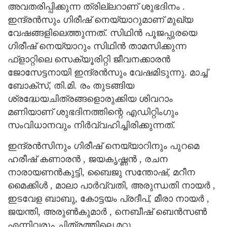
അവതരിപ്പിക്കുന്ന ത്രില്ലറാണ് ശുഭദിനം .
ഇന്ദ്രൻസും ഗിരീഷ് നെയ്യാറുമാണ് മുഖ്യ
വേഷങ്ങളിലെത്തുന്നത്. സിഥിൻ പൂജപ്പുരയെ
ഗിരീഷ് നെയ്യാറും സിഥിൻ താമസിക്കുന്ന
ഫ്ളാറ്റിലെ സെക്യൂരിറ്റി ജീവനക്കാരൻ
ജോസേട്ടനായി ഇന്ദ്രൻസും വേഷമിടുന്നു. മാച്ച്
ബോക്സ്, തി.മി. രം തുടങ്ങിയ
ശ്രദ്ധേയചിത്രങ്ങളൊരുക്കിയ ശിവറാം
മണിയാണ് ശുഭദിനത്തിന്റെ എഡിറ്റിംഗും
സംവിധാനവും നിർവ്വഹിച്ചിരിക്കുന്നത്.
ഇന്ദ്രൻസിനും ഗിരീഷ് നെയ്യാറിനും പുറമെ
ഹരീഷ് കണാരൻ , ജയകൃഷ്ണൻ , രചന
നാരായണൻകുട്ടി, ബൈജു സന്തോഷ്, മറീന
മൈക്കിൾ , മാലാ പാർവ്വതി, അരുന്ധതി നായർ ,
ഇടവേള ബാബു, കോട്ടയം പ്രദീപ്, മീരാ നായർ ,
ജയന്തി, അരുൺകുമാർ , നെബീഷ് ബെൻസൺ
എന്നിവരും ചിത്രത്തിലെ മറ്റു