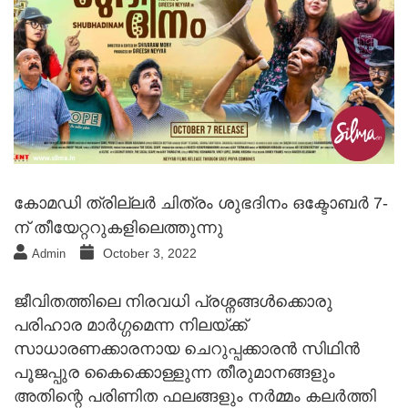
കോമഡി ത്രില്ലർ ചിത്രം ശുഭദിനം ഒക്ടോബർ 7-
ന് തീയേറ്ററുകളിലെത്തുന്നു
October 3, 2022
Admin
ജീവിതത്തിലെ നിരവധി പ്രശ്നങ്ങൾക്കൊരു
പരിഹാര മാർഗ്ഗമെന്ന നിലയ്ക്ക്
സാധാരണക്കാരനായ ചെറുപ്പക്കാരൻ സിഥിൻ
പൂജപ്പുര കൈക്കൊള്ളുന്ന തീരുമാനങ്ങളും
അതിന്റെ പരിണിത ഫലങ്ങളും നർമ്മം കലർത്തി