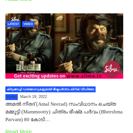
LATEST
VIDEO
കിടുക്കാച്ചി ഡയലോഗുകളുമായി ഭീഷ്മപർവ്വം ലിറിക് വീഡിയോ
March 19, 2022
ADMIN
അമല്‍ നീരദ് (Amal Neerad) സംവിധാനം ചെയ്ത
മമ്മൂട്ടി (Mammootty) ചിത്രം ഭീഷ്‍മ പര്‍വം (Bheeshma
Parvam) 80 കോടി…
Read More