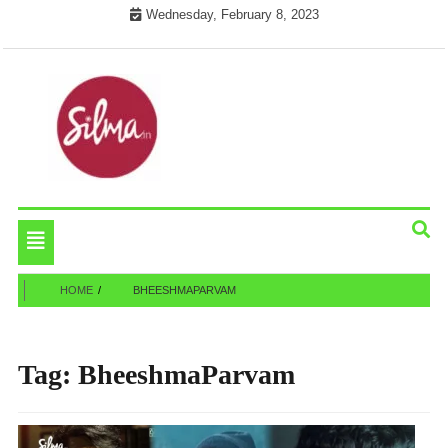
Skip
Wednesday, February 8, 2023
to
content
Cinema News In Malayalam
Silma.in
Toggle
navigation
HOME
BHEESHMAPARVAM
Tag:
BheeshmaParvam