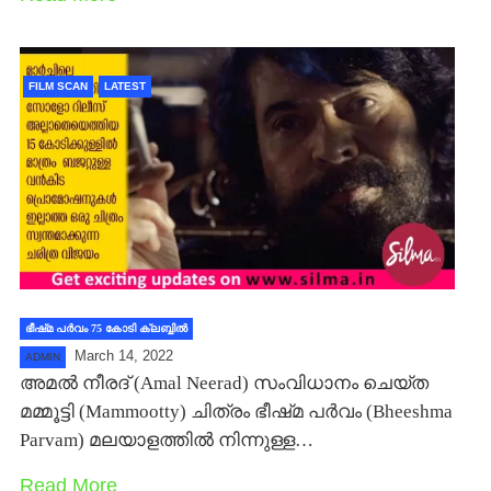
FILM SCAN
LATEST
ഭീഷ്‍മ പര്‍വം 75 കോടി ക്ലബ്ബില്‍
March 14, 2022
ADMIN
അമല്‍ നീരദ് (Amal Neerad) സംവിധാനം ചെയ്ത
മമ്മൂട്ടി (Mammootty) ചിത്രം ഭീഷ്‍മ പര്‍വം (Bheeshma
Parvam) മലയാളത്തില്‍ നിന്നുള്ള…
Read More