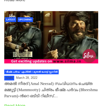
LATEST
UPCOMING
‘ഭീഷ്‍മ പര്‍വം’ ഏപ്രില്‍ 1 മുതല്‍ ഹോട്ട് സ്റ്റാറില്‍
March 28, 2022
ADMIN
അമല്‍ നീരദ് (Amal Neerad) സംവിധാനം ചെയ്ത
മമ്മൂട്ടി (Mammootty) ചിത്രം ഭീഷ്‍മ പര്‍വം (Bheeshma
Parvam)-ന്‍റെ ഒടിടി റിലീസ്…
Read More