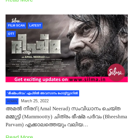
FILM SCAN
LATEST
OTT
‘ഭീഷ്‍മപര്‍വം’ ഏപ്രില്‍ അവസാനം ഹോട്ട്സ്റ്റാറില്‍
March 25, 2022
ADMIN
അമല്‍ നീരദ് (Amal Neerad) സംവിധാനം ചെയ്ത
മമ്മൂട്ടി (Mammootty) ചിത്രം ഭീഷ്‍മ പര്‍വം (Bheeshma
Parvam) എക്കാലത്തെയും വലിയ…
Read More