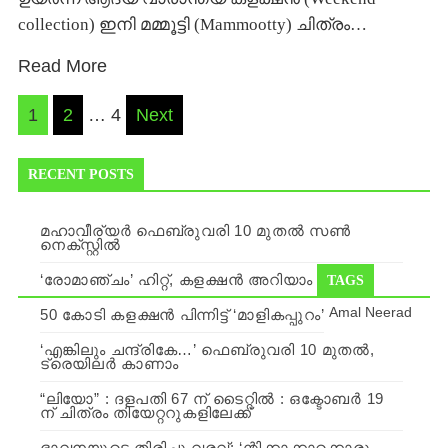
collection) ഇനി മമ്മൂട്ടി (Mammootty) ചിത്രം…
Read More
Posts
1
2
…
4
Next
navigation
RECENT POSTS
മഹാവീര്യര്‍ ഫെബ്രുവരി 10 മുതല്‍ സണ്‍
നെക്സ്റ്റില്‍
‘രോമാഞ്ചം’ ഹിറ്റ്, കളക്ഷന്‍ അറിയാം
TAGS
Amal Neerad
50 കോടി കളക്ഷന്‍ പിന്നിട്ട് ‘മാളികപ്പുറം’
‘എങ്കിലും ചന്ദ്രികേ…’ ഫെബ്രുവരി 10 മുതല്‍,
ട്രെയിലര്‍ കാണാം
“ലിയോ” : ദളപതി 67 ന് ടൈറ്റിൽ : ഒക്ടോബർ 19
ന് ചിത്രം തിയേറ്ററുകളിലേക്ക്
ഭാവനയുടെ തിരിച്ചു വരവ്: ‘ന്റിക്കാക്കാക്കൊരു