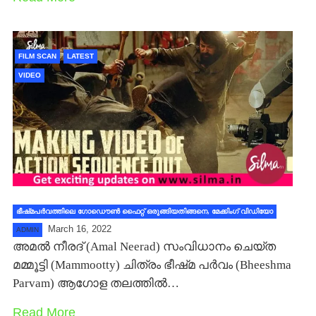
FILM SCAN
LATEST
VIDEO
ഭീഷ്‍മപര്‍വത്തിലെ ഗോഡൌണ്‍ ഫൈറ്റ് ഒരുങ്ങിയതിങ്ങനെ, മേക്കിംഗ് വിഡിയോ
March 16, 2022
ADMIN
അമല്‍ നീരദ് (Amal Neerad) സംവിധാനം ചെയ്ത
മമ്മൂട്ടി (Mammootty) ചിത്രം ഭീഷ്‍മ പര്‍വം (Bheeshma
Parvam) ആഗോള തലത്തില്‍…
Read More