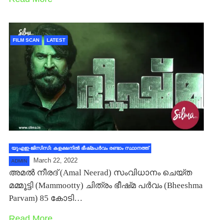
FILM SCAN
LATEST
യുഎഇ-ജിസിസി: കളക്ഷനില്‍ ഭീഷ്‍മപര്‍വം രണ്ടാം സ്ഥാനത്ത്
March 22, 2022
ADMIN
അമല്‍ നീരദ് (Amal Neerad) സംവിധാനം ചെയ്ത
മമ്മൂട്ടി (Mammootty) ചിത്രം ഭീഷ്‍മ പര്‍വം (Bheeshma
Parvam) 85 കോടി…
Read More