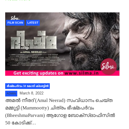
FILM SCAN
LATEST
ഭീഷ്‍മപര്‍വം 50 കോടി ക്ലബ്ബില്‍
March 8, 2022
ADMIN
അമല്‍ നീരദ് (Amal Neerad) സംവിധാനം ചെയ്ത
മമ്മൂട്ടി (Mammootty) ചിത്രം ഭീഷ്‍മപര്‍വം
(BheeshmaParvam) ആഗോള ബോക്സ്ഓഫിസില്‍
50 കോടിക്ക്…