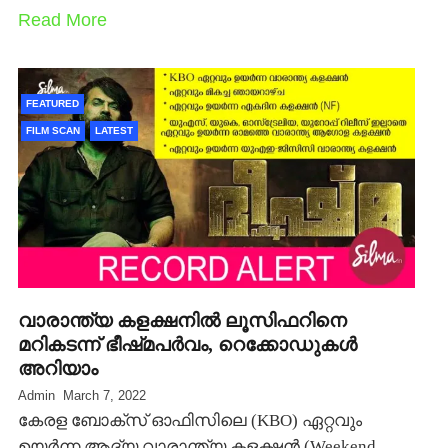
Read More
FEATURED
FILM SCAN
LATEST
വാരാന്ത്യ കളക്ഷനില്‍ ലൂസിഫറിനെ
മറികടന്ന് ഭീഷ്‍മപര്‍വം, റെക്കോഡുകള്‍
അറിയാം
Admin
March 7, 2022
കേരള ബോക്സ് ഓഫിസിലെ (KBO) ഏറ്റവും
ഉയര്‍ന്ന ആദ്യ വാരാന്ത്യ കളക്ഷന്‍ (Weekend