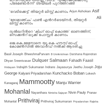
പ്രേമണ്ടാര്‍ന്ന്’ ട്രയിലര്‍ പുറത്തിറങ്ങി
Asif
‘വെടിക്കെട്ട്’ തിയറ്റര്‍ ലിസ്റ്റ് കാണാം
Arjun Ashokan
Ali
‘രോമാഞ്ചം’ ഫണ്‍ എന്‍റര്‍ടെയ്നര്‍, തിയറ്റര്‍
ലിസ്റ്റ് കാണാം
ദുൽഖറിന്‍റെ ‘കിംഗ് ഓഫ് കൊത്ത’ ഓണത്തിന്,
സെക്കന്‍റ് ലുക്ക് പോസ്റ്റർ കാണാം
ജെ.കെ.മേനോനെ യൂ.കെ ഹൗസ് ഓഫ്
കോമണ്‍സിൽ അവാർഡ് നൽകി ആദരിച്ചു
Basil Joseph
BheeshmaParvam
Darshana Rajendran
B Unnikrishnan
Dulquer Salmaan
Fahadh Faasil
Dhyan Sreenivasan
Joju
Indrajith Sukumaran
Indrans
Jayasurya
Jeethu Joseph
Hridayam
George
Kunchacko Boban
Kalyani Priyadarshan
Lokesh
Mammootty
Manju Warrier
Kanagaraj
Mohanlal
Nivin Pauly
Nayanthara
Pranav
Nimisha Sajayan
Prithviraj
Prithviraj Sukumaran
Mohanlal
Priyadarshan
Rajisha