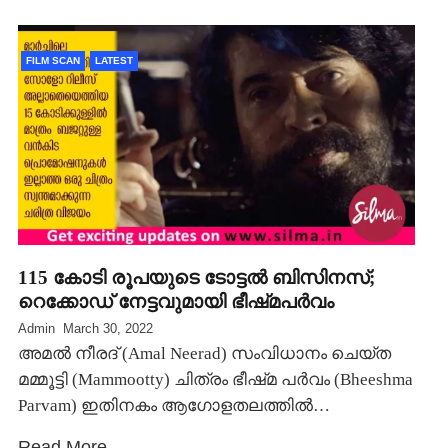
FILM SCAN
LATEST
115 കോടി രൂപയുടെ ടോട്ടല്‍ ബിസിനസ്;
റെക്കോഡ് നേട്ടവുമായി ഭീഷ്‍മപര്‍വം
Admin
March 30, 2022
അമല്‍ നീരദ് (Amal Neerad) സംവിധാനം ചെയ്ത
മമ്മൂട്ടി (Mammootty) ചിത്രം ഭീഷ്‍മ പര്‍വം (Bheeshma
Parvam) ഇതിനകം ആഗോളതലത്തില്‍…
Read More