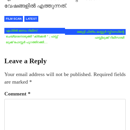
വേഷങ്ങളില്‍ എത്തുന്നത്.
FILM SCAN
LATEST
ഏപ്രിൽ മാസം റിലീസ്
മമ്മൂട്ടി ചിത്രം കണ്ണൂർ സ്ക്വാഡിന്റെ
ചെയ്യാനൊരുങ്ങി “കിർക്കൻ ” ; ഫസ്റ്റ്
ഫസ്റ്റ്ലുക്ക് റിലീസായി
ലുക്ക് പോസ്റ്റർ പുറത്തിറങ്ങി….
Leave a Reply
Your email address will not be published.
Required fields
are marked
*
Comment
*