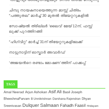
ചിമ്പു നായകനായെത്തുന്ന മാസ്സ് ചിത്രം
“പത്തുതല” മാർച്ച് 30 മുതൽ തിയേറ്ററുകളിൽ
സോഷ്യൽ ത്രില്ലര്‍ ‘ലൈവ്’ മേയ് 12ന്, ഫസ്റ്റ്
ലുക്ക് പുറത്തിറങ്ങി
“ഹിഗ്വിറ്റ” മാർച്ച് 31ന് തിയേറ്ററുകളിലേക്ക്
നാട്ടുനാട്ടിന് ഓസ്കാർ അവാർഡ്
‘അജയന്‍റെ രണ്ടാം മോഷണ’ത്തിന് പാക്കപ്പ്
TAGS
Asif Ali
Amal Neerad
Arjun Ashokan
Basil Joseph
BheeshmaParvam
Dhyan
B Unnikrishnan
Darshana Rajendran
Dulquer Salmaan
Fahadh Faasil
Sreenivasan
Hridayam