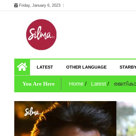
Skip
Friday, January 6, 2023
to
content
Cinema News In Malayalam
Silma.in
LATEST
OTHER LANGUAGE
STARB
You Are Here
Home
Latest
രജനികാന