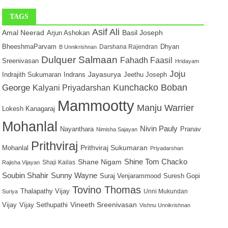
TAGS
Asif Ali
Amal Neerad
Basil Joseph
Arjun Ashokan
BheeshmaParvam
Dhyan
Darshana Rajendran
B Unnikrishnan
Dulquer Salmaan
Fahadh Faasil
Sreenivasan
Hridayam
Joju
Jayasurya
Indrajith Sukumaran
Indrans
Jeethu Joseph
George
Kunchacko Boban
Kalyani Priyadarshan
Mammootty
Manju Warrier
Lokesh Kanagaraj
Mohanlal
Nivin Pauly
Nayanthara
Pranav
Nimisha Sajayan
Prithviraj
Prithviraj Sukumaran
Mohanlal
Priyadarshan
Shane Nigam
Shine Tom Chacko
Shaji Kailas
Rajisha Vijayan
Soubin Shahir
Sunny Wayne
Suraj Venjarammood
Suresh Gopi
Tovino Thomas
Thalapathy Vijay
Unni Mukundan
Suriya
Vijay
Vijay Sethupathi
Vineeth Sreenivasan
Vishnu Unnikrishnan