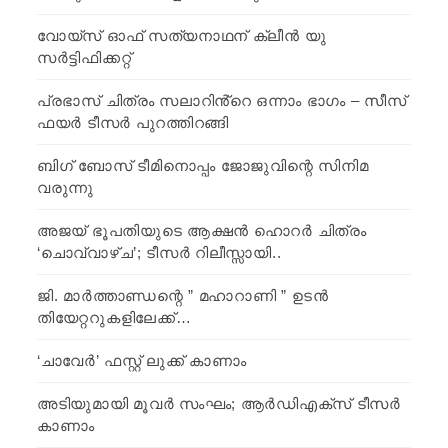
വോയ്‌സ് ഓഫ് സത്യനാഥന് ക്ലീൻ യു
സർട്ടിഫിക്കറ്റ്
പ്രഭാസ് ചിത്രം സലാറിൻ്റെ ഒന്നാം ഭാഗം – സീസ്
ഫയർ ടീസർ പുറത്തിറങ്ങി
ബിഗ് ബോസ് ടീമിനൊപ്പം ജോജുവിന്റെ സിനിമ
വരുന്നു
അജയ് ഭൂപതിയുടെ ആക്ഷൻ ഹൊറർ ചിത്രം
‘ചൊവ്വാഴ്ച’; ടീസർ റിലീസ്സായി..
ജി. മാർത്താണ്ഡന്റെ ” മഹാറാണി ” ഉടൻ
തിയേറ്ററുകളിലേക്ക്…
‘ചാവേര്‍’ ഫസ്റ്റ് ലുക്ക് കാണാം
അടിയുമായി മൂവര്‍ സംഘം; ആര്‍ഡിഎക്സ് ടീസര്‍
കാണാം