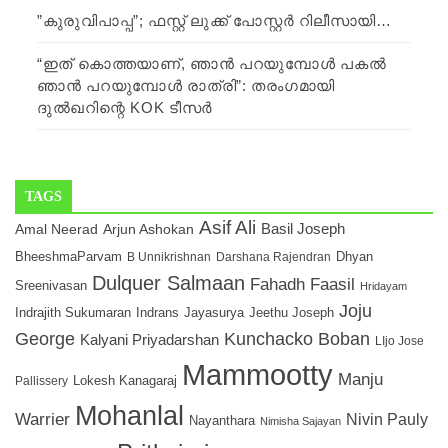
”കുരുവിപാപ്പ”; ഫസ്റ്റ് ലുക്ക് പോസ്റ്റർ റിലീസായി…
“ഇത് കൊത്തയാണ്, ഞാൻ പറയുമ്പോൾ പകൽ
ഞാൻ പറയുമ്പോൾ രാത്രി”: തരംഗമായി
ദുൽഖറിന്റെ KOK ടീസർ
TAGS
Asif Ali
Arjun Ashokan
Basil Joseph
Amal Neerad
Dhyan
BheeshmaParvam
Darshana Rajendran
B Unnikrishnan
Dulquer Salmaan
Fahadh Faasil
Sreenivasan
Hridayam
Joju
Indrajith Sukumaran
Indrans
Jayasurya
Jeethu Joseph
Kunchacko Boban
George
Kalyani Priyadarshan
LIjo Jose
Mammootty
Manju
Lokesh Kanagaraj
Pallissery
Mohanlal
Warrier
Nivin Pauly
Nayanthara
Nimisha Sajayan