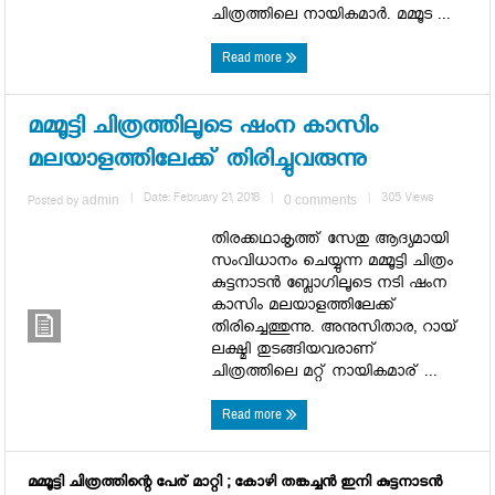
ചിത്രത്തിലെ നായികമാര്‍. മമ്മൂട ...
Read more
മമ്മൂട്ടി ചിത്രത്തിലൂടെ ഷംന കാസിം
മലയാളത്തിലേക്ക് തിരിച്ചുവരുന്നു
admin
|
Date: February 21, 2018
|
0 comments
|
305 Views
Posted by
തിരക്കഥാകൃത്ത് സേതു ആദ്യമായി
സംവിധാനം ചെയ്യുന്ന മമ്മൂട്ടി ചിത്രം
കുട്ടനാടന്‍ ബ്ലോഗിലൂടെ നടി ഷംന
കാസിം മലയാളത്തിലേക്ക്
തിരിച്ചെത്തുന്നു. അനുസിതാര, റായ്
ലക്ഷ്മി തുടങ്ങിയവരാണ്
ചിത്രത്തിലെ മറ്റ് നായികമാര് ...
Read more
മമ്മൂട്ടി ചിത്രത്തിന്റെ പേര് മാറ്റി ; കോഴി തങ്കച്ചൻ ഇനി കുട്ടനാടൻ