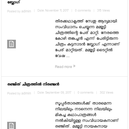
ബ്ലോഗ്
admin
|
Date: November 11, 2017
|
0 comments
|
315 Views
Posted by
തിരക്കഥാകൃത്ത് സേതു ആദ്യമായി
സംവിധാനം ചെയ്യുന്ന മമ്മൂട്ടി
ചിത്രത്തിന്റെ പേര് മാറ്റി. നേരത്തെ
കോഴി തങ്കച്ചന്‍ എന്ന് പേരിട്ടിരുന്ന
ചിത്രം കുട്ടനാടൻ ബ്ലോഗ് എന്നാണ്
പേര് മാറ്റിയത്. മമ്മൂട്ടി ടൈറ്റില്‍
വേഷ ...
Read more
രഞ്ജിത് ചിത്രത്തില്‍ നിരഞ്ജന്‍
admin
|
Date: September 09, 2017
|
0 comments
|
302 Views
Posted by
സൂപ്പര്‍താരങ്ങള്‍ക്ക് താരമെന്ന
നിലയിലും നടനെന്ന നിലയിലും
മികച്ച കഥാപാത്രങ്ങള്‍
നല്‍കിയിട്ടുള്ള സംവിധായകനാണ്
രഞ്ജിത്. മമ്മൂട്ടി നായകനായ