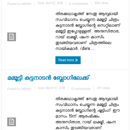
admin
|
Date: April 02, 2018
|
0 comments
|
608 Views
Posted by
തിരക്കഥാകൃത്ത് സേതു ആദ്യമായി
സംവിധാനം ചെയ്യുന്ന മമ്മൂട്ടി ചിത്രം
കുട്ടനാടന്‍ ബ്ലോഗിന്റെ സെറ്റിലാണ്
മമ്മൂട്ടി ഇപ്പോഴുള്ളത്. അനുസിതാര,
റായ് ലക്ഷ്മി, ഷംന കാസിം
തുടങ്ങിയവരാണ് ചിത്രത്തിലെ
നായികമാര്‍. വീണ്ട ...
Read more
മമ്മൂട്ടി കുട്ടനാടന്‍ ബ്ലോഗിലേക്ക്
admin
|
Date: March 07, 2018
|
0 comments
|
251 Views
Posted by
തിരക്കഥാകൃത്ത് സേതു ആദ്യമായി
സംവിധാനം ചെയ്യുന്ന മമ്മൂട്ടി ചിത്രം
കുട്ടനാടന്‍ ബ്ലോഗിന്റെ ഷൂട്ടിംഗ് ഈ
മാസം 19ന് ആരംഭിക്കും.
അനുസിതാര, റായ് ലക്ഷ്മി, ഷംന
കാസിം തുടങ്ങിയവരാണ്