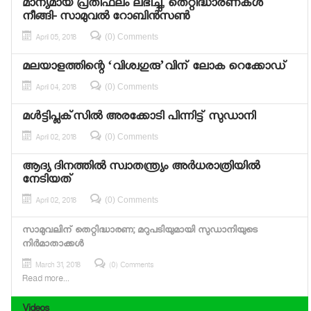
മാന്യമായ പ്രതിഫലം ലഭിച്ചു, തെറ്റിദ്ധാരണകള്‍
നീങ്ങി- സാമുവല്‍ റോബിന്‍സണ്‍
(0) Comments
April 05, 2018
മലയാളത്തിന്റെ ‘വിശ്വഗുരു’വിന് ലോക റെക്കോഡ്
(0) Comments
April 04, 2018
മള്‍ട്ടിപ്ലക്‌സില്‍ അരക്കോടി പിന്നിട്ട് സുഡാനി
(0) Comments
April 02, 2018
ആദ്യ ദിനത്തില്‍ സ്വാതന്ത്ര്യം അര്‍ധരാത്രിയില്‍
നേടിയത്
(0) Comments
April 02, 2018
സാമുവലിന് തെറ്റിദ്ധാരണ; മറുപടിയുമായി സുഡാനിയുടെ
നിർമാതാക്കൾ
March 31, 2018
(0) Comments
Read more...
Videos