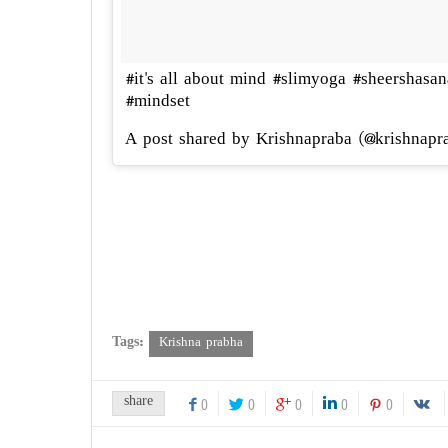
#it's all about mind #slimyoga #sheershas
#mindset
A post shared by Krishnapraba (@krishna
Tags:
Krishna prabha
share
0
0
0
0
0