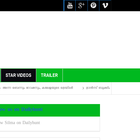
STAR VIDEOS
TRAILER
ബെന്നും റോഷനും, കപ്പേളയുടെ ട്രെയ്‌ലര്‍
ട്രാന്‍സ് ബുക്കിംഗ് തുടങ്ങി, ട്രെയ്‌ലര്‍ കാണാ
low us on Dailyhunt
ow Silma on Dailyhunt