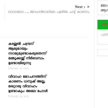
മോഹ
Next :
ആസ്
വാവാവോ…., മോഹന്‍ലാലിലെ പുതിയ പാട്ട് കാണാം
adv
പുതിയ
കടയ്ക്കല്‍ ചന്ദ്രന്
ആരുമായും
സാമ്യമുണ്ടാകരുതെന്ന്
മമ്മൂക്കയ്ക്ക് നിര്‍ബന്ധം
ഉണ്ടായിരുന്നു
February 19, 2020
വിവാഹ മോചനത്തിന്
കാരണം ധനുഷ് അല്ല,
മറ്റൊരു വിവാഹം
ഉണ്ടാകും: അമല പോള്‍
February 18, 2020