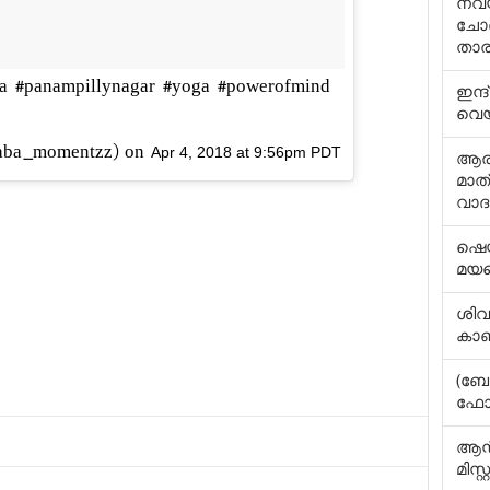
നവ്യ
ചോദ്
താ
ana #panampillynagar #yoga #powerofmind
ഇന്ദ
വെയി
praba_momentzz) on
Apr 4, 2018 at 9:56pm PDT
ആരാധ
മാത്
വാദ
ഷെയ്
മയപ്
ശിവ 
കാ
(ബേ
ഫോട
ആന്റ
മിസ്റ