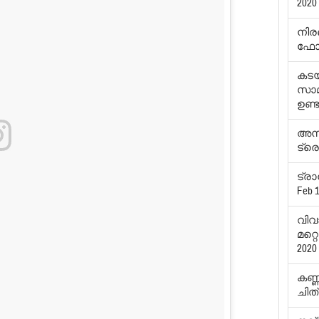
2020
നിര
ഫോട്
കടയ്
സാമ്
ഉണ്
അന്
ട്രെ
ട്രാ
Feb 1
വിവ
മറ്
2020
കണ്ണ
ചിത്