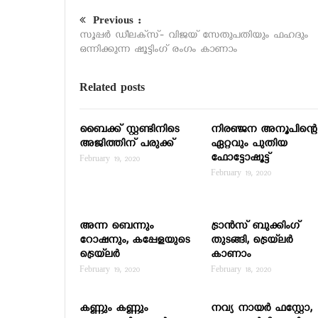
Previous :
സൂപ്പര്‍ ഡീലക്‌സ്- വിജയ് സേതുപതിയും ഫഹദും
ഒന്നിക്കുന്ന ഷൂട്ടിംഗ് രംഗം കാണാം
Related posts
ബൈക്ക് സ്റ്റണ്ടിനിടെ
നിരഞ്ജന അനൂപിന്റെ
അജിത്തിന് പരുക്ക്
ഏറ്റവും പുതിയ
ഫോട്ടോഷൂട്ട്
February 19, 2020
February 19, 2020
അന്ന ബെന്നും
ട്രാന്‍സ് ബുക്കിംഗ്
റോഷനും, കപ്പേളയുടെ
തുടങ്ങി, ട്രെയ്‌ലര്‍
ട്രെയ്‌ലര്‍
കാണാം
February 19, 2020
February 18, 2020
കണ്ണും കണ്ണും
നവ്യ നായര്‍ ഫസ്റ്റോ,