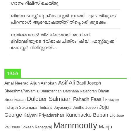
ഗാനം റിലീസ് ചെയ്തു
ലിയോ ഫസ്റ്റ് ലുക്ക് പോസ്റ്റർ ഇറങ്ങി: ദളപതിയുടെ
പിറന്നാൾ ആഘോഷത്തിന് തീപ്പൊരി തുടക്കം
സർവൈവൽ ത്രില്ലർമായി രാഗിണി
ദ്വിവേദിയുടെ ദ്വിഭാഷ ചിത്രം ‘ഷീല’; ഫസ്റ്റ്ലുക്ക്
പോസ്റ്റർ റിലീസ്സായി…
TAGS
Asif Ali
Arjun Ashokan
Basil Joseph
Amal Neerad
Dhyan
BheeshmaParvam
Darshana Rajendran
B Unnikrishnan
Dulquer Salmaan
Fahadh Faasil
Sreenivasan
Hridayam
Joju
Indrajith Sukumaran
Indrans
Jayasurya
Jeethu Joseph
George
Kunchacko Boban
Kalyani Priyadarshan
LIjo Jose
Mammootty
Manju
Lokesh Kanagaraj
Pallissery