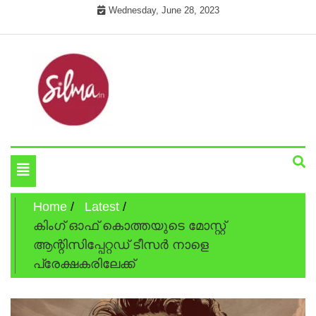
Skip
Wednesday, June 28, 2023
to
content
Cinema News In Malayalam
Silma.in
Toggle
navigation
Home
Latest
കിംഗ് ഓഫ് കൊത്തയുടെ മോസ്റ്റ്
ആന്റിസിപ്പേറ്റഡ് ടീസർ നാളെ
പ്രേക്ഷകരിലേക്ക്