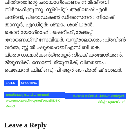
ചിത്രത്തിന്റെ ഛായാഗ്രഹണം നിമീഷ് രവി
നിർവഹിക്കുന്നു. സ്ക്രിപ്റ്റ് : അഭിലാഷ് എൻ
ചന്ദ്രൻ, പ്രൊഡക്ഷൻ ഡിസൈനർ : നിമേഷ്
താനൂർ, എഡിറ്റർ: ശ്യാം ശശിധരൻ,
കൊറിയോഗ്രാഫി: ഷെറീഫ് ,മേക്കപ്പ്
:റോണെക്സ് സേവിയർ, വസ്ത്രാലങ്കാരം :പ്രവീൺ
വർമ്മ, സ്റ്റിൽ :ഷുഹൈബ് എസ് ബി കെ,
പ്രൊഡക്ഷൻകൺട്രോളർ :ദീപക് പരമേശ്വരൻ,
മ്യൂസിക് : സോണി മ്യൂസിക്, വിതരണം :
വെഫേറർ ഫിലിംസ്, പി ആർ ഓ പ്രതീഷ് ശേഖർ.
LATEST
UPCOMING
അഡ്വക്കേറ്റ് ഡേവിഡ് അബേൽ
ഹൊറർ ത്രില്ലർ ചിത്രം “ഹണിമൂൺ
ഡോണോവനായി സുരേഷ് ഗോപി !!JSK
ട്രിപ്പ് ” ജൂലായ് 7 ന്
ടീസർ!
Leave a Reply