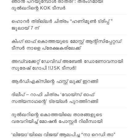
ഞാൻ പറയുമ്പോൾ രാത്രി”: തരംഗമായി
ദുൽഖറിന്റെ KOK ടീസർ
ഹൊറർ ത്രില്ലർ ചിത്രം “ഹണിമൂൺ ട്രിപ്പ് ”
ജൂലായ് 7 ന്
കിംഗ് ഓഫ് കൊത്തയുടെ മോസ്റ്റ് ആന്റിസിപ്പേറ്റഡ്
ടീസർ നാളെ പ്രേക്ഷകരിലേക്ക്
അഡ്വക്കേറ്റ് ഡേവിഡ് അബേൽ ഡോണോവനായി
സുരേഷ് ഗോപി !!JSK ടീസർ!
ആർഡിഎക്സിന്റെ ഫസ്റ്റ് ലുക്ക്‌ ഇറങ്ങി
ദിലീപ് – റാഫി ചിത്രം ‘വോയ്‌സ് ഓഫ്
സത്യനാഥന്റെ’ ട്രയ്ലർ പുറത്തിറങ്ങി
ദുൽഖറിന്റെ കൊത്തയിലെ താരങ്ങളുടെ
വരവറിയിച്ച് മോഷൻ പോസ്റ്റർ റിലീസായി
‘ലിയോ’യിലെ വിജയ് ആലപിച്ച “നാ റെഡി താ”