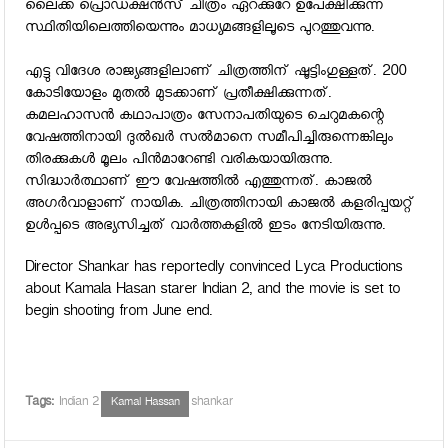
ലൈക്ക പ്രൊഡക്ഷന്‍സ് ചിത്രം ഏറക്കുറേ ഉപേക്ഷിക്കുന്ന
സ്ഥിതിയിലെത്തിയെന്നും മാധ്യമങ്ങളിലൂടെ പുറത്തുവന്നു.
എട്ടു വിദേശ രാജ്യങ്ങളിലാണ് ചിത്രത്തിന് ഷൂട്ടിംഗുള്ളത്. 200
കോടിയോളം മുതല്‍ മുടക്കാണ് പ്രതീക്ഷിക്കുന്നത്.
കമലഹാസന്‍ കഥാപാത്രം സേനാപതിയുടെ ചെറുമകന്റെ
വേഷത്തിനായി ദുല്‍ഖര്‍ സല്‍മാനെ സമീപിച്ചിരുന്നെങ്കിലും
തിരക്കുകള്‍ മൂലം പിന്‍മാറേണ്ടി വരികയായിരുന്നു.
സിദ്ധാര്‍ത്ഥാണ് ഈ വേഷത്തില്‍ എത്തുന്നത്. കാജല്‍
അഗര്‍വാളാണ് നായിക. ചിത്രത്തിനായി കാജല്‍ കളരിപ്പയറ്റ്
ഉള്‍പ്പടെ അഭ്യസിച്ചത് വാര്‍ത്തകളില്‍ ഇടം നേടിയിരുന്നു.
Director Shankar has reportedly convinced Lyca Productions
about Kamala Hasan starer Indian 2, and the movie is set to
begin shooting from June end.
Tags:
Indian 2
shankar
Kamal Hassan