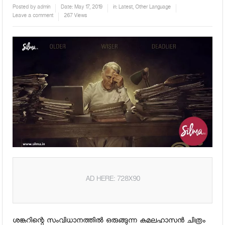
Posted by
admin
Date:
May 17, 2019
in:
Latest
,
Other Language
Leave a comment
267 Views
AD HERE: 728X90
ശങ്കറിന്റെ സംവിധാനത്തില്‍ ഒരുങ്ങുന്ന കമലഹാസന്‍ ചിത്രം