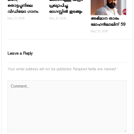
മീനേ,
ജ്ഞാനമുത്തു ചിത്രം
തൊട്ടപ്പനിലെ
പ്രഖ്യാപിച്ചു,
വിഡിയോ ഗാനം
ഓഗസ്റ്റില്‍ തുടങ്ങും
അഭിമാന താരം
May 21, 2019
May 21, 2019
മോഹന്‍ലാലിന് 59
May 21, 2019
Leave a Reply
Your email address will not be published.
Required fields are marked
*