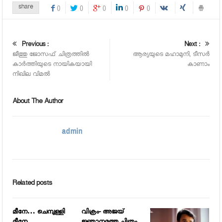
share
0
0
0
0
0
Previous :
Next :
ജീത്തു ജോസഫ് ചിത്രത്തില്‍
ആര്യയുടെ മഹാമുനി, ടീസര്‍
കാര്‍ത്തിയുടെ നായികയായി
കാണാം
നിഖില വിമല്‍
About The Author
admin
Related posts
മീനേ… ചെമ്പുള്ളി
വിക്രം- അജയ്