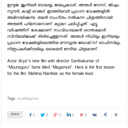
ഇന്ദുജ, ജൂനിയര്‍ ബാലയ്യ, ജയപ്രകാശ്, അരുള്‍ ദോസ്, ജിഎം
സുന്ദര്‍, കാളി വെങ്കട് തുടങ്ങിയവര്‍ പ്രധാന വേഷങ്ങളില്‍
അഭിനയിക്കുന്നു. തമന്‍ സംഗീതം നല്‍കുന്ന ചിത്രത്തിനായി
അരുണ്‍ പദ്മനാഭനാണ് ക്യാമറ ചലിപ്പിച്ചത്. എട്ടു
വര്‍ഷത്തിന് ശേഷമാണ് സംവിധായകന്‍ ശാന്തകുമാര്‍
സിനിമയിലേക്ക് തിരിച്ചെത്തുന്നത്. അരുള്‍ നിധിയും ഇനിയയും
പ്രധാന വേഷങ്ങളിലെത്തിയ മൗനഗുരു ബോക്‌സ് ഓഫിസിലും
നിരൂപകര്‍ക്കിടയിലും കൈയടി നേടിയ ചിത്രമാണ്.
Actor Arya’s new film with director Santhakumar of
‘Mounaguru’ fame titled ‘Magamuni’. Here is the first teaser
for the film. Mahima Nambiar as the female lead.
Tags:
aryaMagamuni
share
0
0
0
0
0