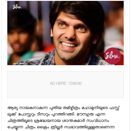
AD HERE: 728X90
ആര്യ നായകനാകുന്ന പുതിയ തമിഴ്ചിത്രം മഹാമുനിയുടെ ഫസ്റ്റ്
ലുക്ക് പോസ്റ്ററും ടീസറും പുറത്തിറങ്ങി. മൗനഗുരു എന്ന
ചിത്രത്തിലൂടെ ശ്രദ്ധേയനായ ശാന്തകുമാര്‍ സംവിധാനം
ചെയ്യുന്ന ചിത്രം ക്രൈം ത്രില്ലര്‍ സ്വഭാവത്തിലുള്ളതാണെന്ന