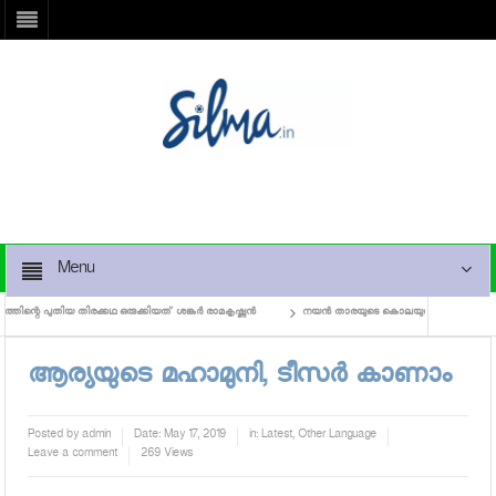
Menu
്റെ പുതിയ തിരക്കഥ ഒരുക്കിയത് ശങ്കര്‍ രാമകൃഷ്ണന്‍
നയന്‍ താരയുടെ കൊലയുതിര്‍ കാലം ജൂണ്‍ 14ന
ആര്യയുടെ മഹാമുനി, ടീസര്‍ കാണാം
Posted by
admin
Date:
May 17, 2019
in:
Latest
,
Other Language
Leave a comment
269 Views