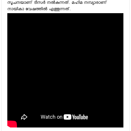
സൂചനയാണ് ടീസര്‍ നല്‍കുന്നത്. മഹിമ നമ്പ്യാരാണ്
നായികാ വേഷത്തില്‍ എത്തുന്നത്.